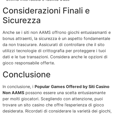
Considerazioni Finali e
Sicurezza
Anche se i siti non AAMS offrono giochi entusiasmanti e
bonus attraenti, la sicurezza è un aspetto fondamentale
da non trascurare. Assicurati di controllare che il sito
utilizzi tecnologie di crittografia per proteggere i tuoi
dati e le tue transazioni. Considera anche le opzioni di
gioco responsabile offerte.
Conclusione
In conclusione, i
Popular Games Offered by Siti Casino
Non AAMS
possono essere una scelta entusiasmante
per molti giocatori. Scegliendo con attenzione, puoi
trovare un sito casino che offre l’esperienza di gioco
desiderata. Ricordati di considerare la varietà dei giochi,