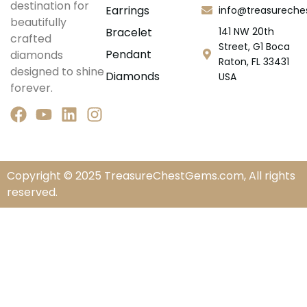
destination for
Earrings
info@treasurech
beautifully
Bracelet
141 NW 20th
crafted
Street, G1 Boca
Pendant
diamonds
Raton, FL 33431
designed to shine
Diamonds
USA
forever.
Copyright © 2025 TreasureChestGems.com, All rights
reserved.