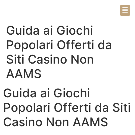
Guida ai Giochi
Popolari Offerti da
Siti Casino Non
AAMS
Guida ai Giochi
Popolari Offerti da Siti
Casino Non AAMS