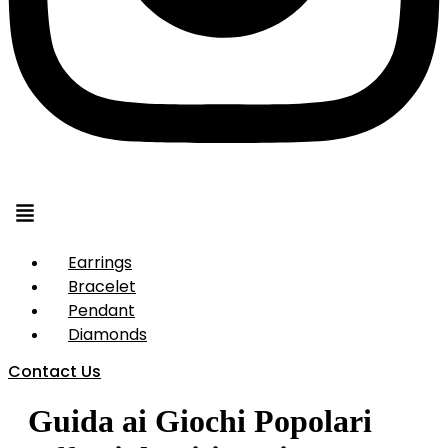
Menu
Earrings
Bracelet
Pendant
Diamonds
Contact Us
Guida ai Giochi Popolari