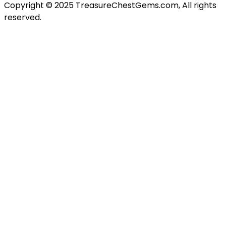
Copyright © 2025 TreasureChestGems.com, All rights
reserved.