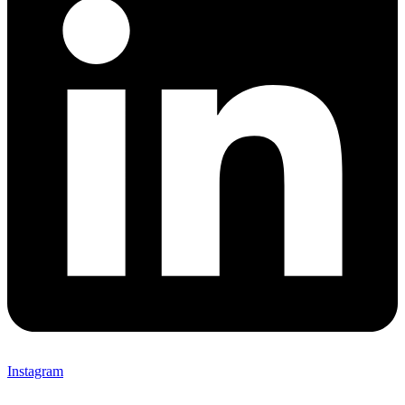
Instagram