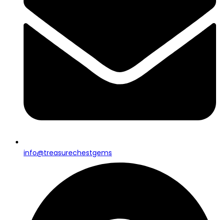
info@treasurechestgems