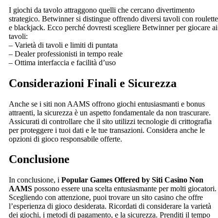
I giochi da tavolo attraggono quelli che cercano divertimento
strategico. Betwinner si distingue offrendo diversi tavoli con roulette
e blackjack. Ecco perché dovresti scegliere Betwinner per giocare ai
tavoli:
– Varietà di tavoli e limiti di puntata
– Dealer professionisti in tempo reale
– Ottima interfaccia e facilità d’uso
Considerazioni Finali e Sicurezza
Anche se i siti non AAMS offrono giochi entusiasmanti e bonus
attraenti, la sicurezza è un aspetto fondamentale da non trascurare.
Assicurati di controllare che il sito utilizzi tecnologie di crittografia
per proteggere i tuoi dati e le tue transazioni. Considera anche le
opzioni di gioco responsabile offerte.
Conclusione
In conclusione, i
Popular Games Offered by Siti Casino Non
AAMS
possono essere una scelta entusiasmante per molti giocatori.
Scegliendo con attenzione, puoi trovare un sito casino che offre
l’esperienza di gioco desiderata. Ricordati di considerare la varietà
dei giochi, i metodi di pagamento, e la sicurezza. Prenditi il tempo