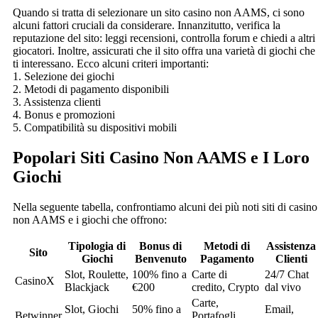
Quando si tratta di selezionare un sito casino non AAMS, ci sono
alcuni fattori cruciali da considerare. Innanzitutto, verifica la
reputazione del sito: leggi recensioni, controlla forum e chiedi a altri
giocatori. Inoltre, assicurati che il sito offra una varietà di giochi che
ti interessano. Ecco alcuni criteri importanti:
1. Selezione dei giochi
2. Metodi di pagamento disponibili
3. Assistenza clienti
4. Bonus e promozioni
5. Compatibilità su dispositivi mobili
Popolari Siti Casino Non AAMS e I Loro
Giochi
Nella seguente tabella, confrontiamo alcuni dei più noti siti di casino
non AAMS e i giochi che offrono:
Tipologia di
Bonus di
Metodi di
Assistenza
Sito
Giochi
Benvenuto
Pagamento
Clienti
Slot, Roulette,
100% fino a
Carte di
24/7 Chat
CasinoX
Blackjack
€200
credito, Crypto
dal vivo
Carte,
Slot, Giochi
50% fino a
Email,
Betwinner
Portafogli