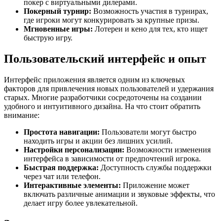
покер с виртуальными дилерами.
Покерный турнир:
Возможность участия в турнирах,
где игроки могут конкурировать за крупные призы.
Мгновенные игры:
Лотереи и кено для тех, кто ищет
быструю игру.
Пользовательский интерфейс и опыт
Интерфейс приложения является одним из ключевых
факторов для привлечения новых пользователей и удержания
старых. Многие разработчики сосредоточены на создании
удобного и интуитивного дизайна. На что стоит обратить
внимание:
Простота навигации:
Пользователи могут быстро
находить игры и акции без лишних усилий.
Настройки персонализации:
Возможности изменения
интерфейса в зависимости от предпочтений игрока.
Быстрая поддержка:
Доступность службы поддержки
через чат или телефон.
Интерактивные элементы:
Приложение может
включать различные анимации и звуковые эффекты, что
делает игру более увлекательной.