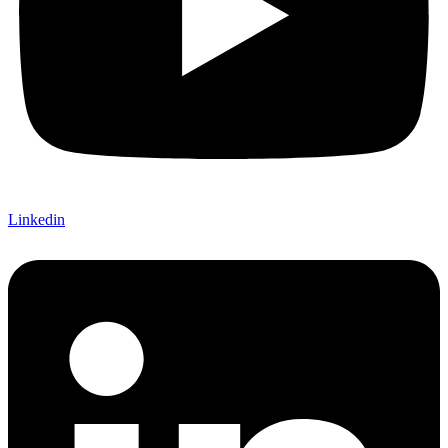
Linkedin