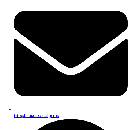
info@treasurechestgems