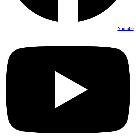
Youtube