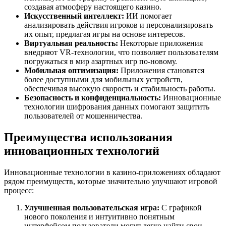
создавая атмосферу настоящего казино.
Искусственный интеллект:
ИИ помогает
анализировать действия игроков и персонализировать
их опыт, предлагая игры на основе интересов.
Виртуальная реальность:
Некоторые приложения
внедряют VR-технологии, что позволяет пользователям
погружаться в мир азартных игр по-новому.
Мобильная оптимизация:
Приложения становятся
более доступными для мобильных устройств,
обеспечивая высокую скорость и стабильность работы.
Безопасность и конфиденциальность:
Инновационные
технологии шифрования данных помогают защитить
пользователей от мошенничества.
Преимущества использования
инновационных технологий
Инновационные технологии в казино-приложениях обладают
рядом преимуществ, которые значительно улучшают игровой
процесс:
Улучшенная пользовательская игра:
С графикой
нового поколения и интуитивно понятным
интерфейсом пользователи могут легко найти свои