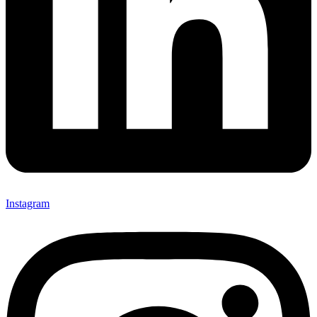
Instagram