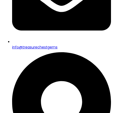
info@treasurechestgems