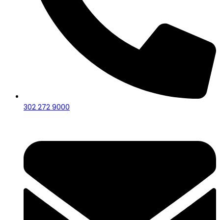
302 272 9000