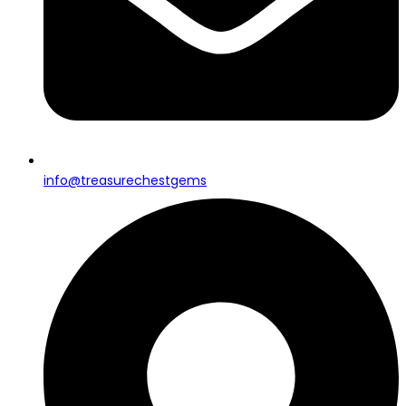
info@treasurechestgems