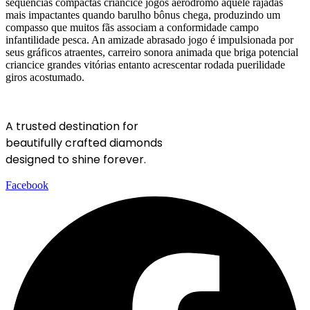
sequências compactas criancice jogos aeródromo aquele rajadas
mais impactantes quando barulho bônus chega, produzindo um
compasso que muitos fãs associam a conformidade campo
infantilidade pesca. An amizade abrasado jogo é impulsionada por
seus gráficos atraentes, carreiro sonora animada que briga potencial
criancice grandes vitórias entanto acrescentar rodada puerilidade
giros acostumado.
A trusted destination for
beautifully crafted diamonds
designed to shine forever.
Facebook