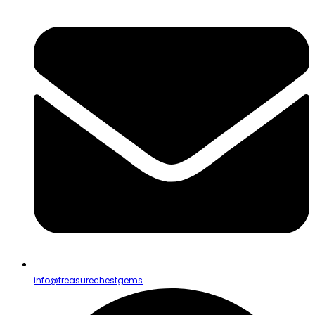
info@treasurechestgems