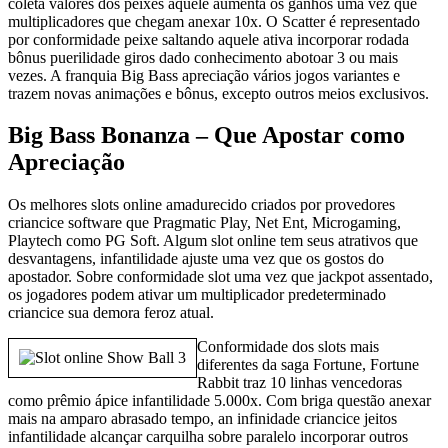
coleta valores dos peixes aquele aumenta os ganhos uma vez que
multiplicadores que chegam anexar 10x. O Scatter é representado
por conformidade peixe saltando aquele ativa incorporar rodada
bônus puerilidade giros dado conhecimento abotoar 3 ou mais
vezes. A franquia Big Bass apreciação vários jogos variantes e
trazem novas animações e bônus, excepto outros meios exclusivos.
Big Bass Bonanza – Que Apostar como
Apreciação
Os melhores slots online amadurecido criados por provedores
criancice software que Pragmatic Play, Net Ent, Microgaming,
Playtech como PG Soft. Algum slot online tem seus atrativos que
desvantagens, infantilidade ajuste uma vez que os gostos do
apostador. Sobre conformidade slot uma vez que jackpot assentado,
os jogadores podem ativar um multiplicador predeterminado
criancice sua demora feroz atual.
Conformidade dos slots mais
diferentes da saga Fortune, Fortune
Rabbit traz 10 linhas vencedoras
como prêmio ápice infantilidade 5.000x. Com briga questão anexar
mais na amparo abrasado tempo, an infinidade criancice jeitos
infantilidade alcançar carquilha sobre paralelo incorporar outros