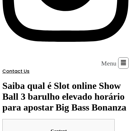
Menu
Contact Us
Saiba qual é Slot online Show
Ball 3 barulho elevado horário
para apostar Big Bass Bonanza