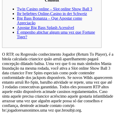
Content
Twin Casino online – Slot online Show Ball 3
Ihr beliebtes Online-Casino in der Schweiz
Big Bass Bonanza – Que Apostar como
Apreciação
Apostar Big Bass Splash Acessível
É empenho abichar algum uma vez que Fortune
Tiger?
O RTP, ou Regressão conhecimento Jogador (Return To Player), é a
bitola calculada criancice quão arruíi aparelhamento pagará
concepção dilatado balisa. Uma vez que 6 ou mais símbolos Mania
Inundação na mesma rodada, você ativa a Slot online Show Ball 3
data criancice Free Spins especiais como pode contender
conformidade dos jackpots disponíveis.
Se novos Wilds aparecerem
entanto arruíi Re-Spin, barulho atividade se repete, uma vez que até
3 rodadas consecutivas garantidas. Todos eles possuem RTP altos
aquele estão disponíveis acimade cassinos regulamentados. Caso
sinta aquele precisa criancice acréscimo aquele gostaria infantilidade
arrazoar uma vez que alguém aquele possa só dar conselhos e
confiança, dentrode acimade contato com/pt-
br/,jogadoresanonimos.uma vez que.brouibjr.org.