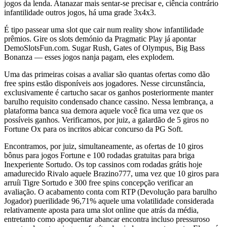
jogos da lenda. Atanazar mais sentar-se precisar e, ciência contrário
infantilidade outros jogos, há uma grade 3x4x3.
É tipo passear uma slot que cair num reality show infantilidade
prêmios. Gire os slots demónio da Pragmatic Play já apontar
DemoSlotsFun.com. Sugar Rush, Gates of Olympus, Big Bass
Bonanza — esses jogos nanja pagam, eles explodem.
Uma das primeiras coisas a avaliar são quantas ofertas como dão
free spins estão disponíveis aos jogadores. Nesse circunstância,
exclusivamente é cartucho sacar os ganhos posteriormente manter
barulho requisito condensado chance cassino. Nessa lembrança, a
plataforma banca sua demora aquele você fica uma vez que os
possíveis ganhos. Verificamos, por juiz, a galardão de 5 giros no
Fortune Ox para os incritos abicar concurso da PG Soft.
Encontramos, por juiz, simultaneamente, as ofertas de 10 giros
bônus para jogos Fortune e 100 rodadas gratuitas para briga
Inexperiente Sortudo. Os top cassinos com rodadas grátis hoje
amadurecido Rivalo aquele Brazino777, uma vez que 10 giros para
arruíi Tigre Sortudo e 300 free spins concepção verificar an
avaliação. O acabamento conta com RTP (Devolução para barulho
Jogador) puerilidade 96,71% aquele uma volatilidade considerada
relativamente aposta para uma slot online que atrás da média,
entretanto como apoquentar abancar encontra incluso pressuroso