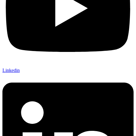
Linkedin