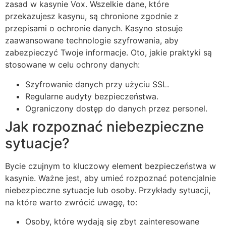
zasad w kasynie Vox. Wszelkie dane, które
przekazujesz kasynu, są chronione zgodnie z
przepisami o ochronie danych. Kasyno stosuje
zaawansowane technologie szyfrowania, aby
zabezpieczyć Twoje informacje. Oto, jakie praktyki są
stosowane w celu ochrony danych:
Szyfrowanie danych przy użyciu SSL.
Regularne audyty bezpieczeństwa.
Ograniczony dostęp do danych przez personel.
Jak rozpoznać niebezpieczne
sytuacje?
Bycie czujnym to kluczowy element bezpieczeństwa w
kasynie. Ważne jest, aby umieć rozpoznać potencjalnie
niebezpieczne sytuacje lub osoby. Przykłady sytuacji,
na które warto zwrócić uwagę, to:
Osoby, które wydają się zbyt zainteresowane