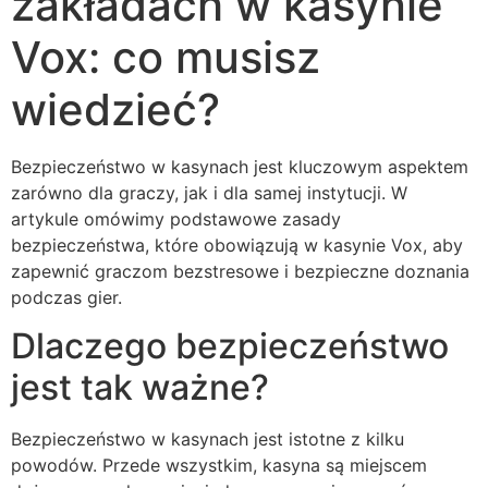
zakładach w kasynie
Vox: co musisz
wiedzieć?
Bezpieczeństwo w kasynach jest kluczowym aspektem
zarówno dla graczy, jak i dla samej instytucji. W
artykule omówimy podstawowe zasady
bezpieczeństwa, które obowiązują w kasynie Vox, aby
zapewnić graczom bezstresowe i bezpieczne doznania
podczas gier.
Dlaczego bezpieczeństwo
jest tak ważne?
Bezpieczeństwo w kasynach jest istotne z kilku
powodów. Przede wszystkim, kasyna są miejscem