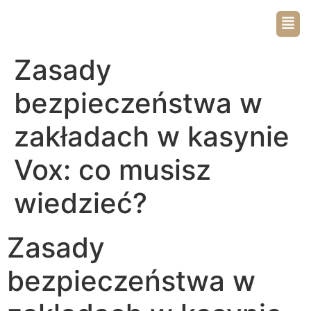
Zasady
bezpieczeństwa w
zakładach w kasynie
Vox: co musisz
wiedzieć?
Zasady
bezpieczeństwa w