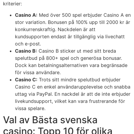
kriterier:
Casino A:
Med över 500 spel erbjuder Casino A en
stor variation. Bonusen på 100% upp till 2000 kr är
konkurrenskraftig. Nackdelen är att
kundsupporten endast är tillgänglig via livechatt
och e-post.
Casino B:
Casino B sticker ut med sitt breda
spelutbud på 800+ spel och generösa bonusar.
Dock kan betalningsalternativen vara begränsade
för vissa användare.
Casino C:
Trots sitt mindre spelutbud erbjuder
Casino C en enkel användarupplevelse och snabba
uttag via PayPal. En nackdel är att de inte erbjuder
livekundsupport, vilket kan vara frustrerande för
vissa spelare.
Val av Bästa svenska
casino: Topp 10 för olika