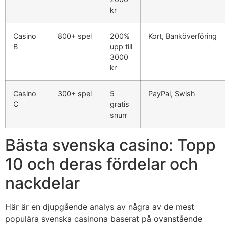
kr
Casino
800+ spel
200%
Kort, Banköverföring
B
upp till
3000
kr
Casino
300+ spel
5
PayPal, Swish
C
gratis
snurr
Bästa svenska casino: Topp
10 och deras fördelar och
nackdelar
Här är en djupgående analys av några av de mest
populära svenska casinona baserat på ovanstående