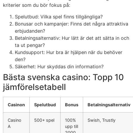
kriterier som du bör fokus på:
Spelutbud: Vilka spel finns tillgängliga?
Bonusar och kampanjer: Finns det några attraktiva
erbjudanden?
Betalningsalternativ: Hur lätt är det att sätta in och
ta ut pengar?
Kundsupport: Hur bra är hjälpen när du behöver
den?
Säkerhet: Hur skyddas din information?
Bästa svenska casino: Topp 10
jämförelsetabell
Casinon
Spelutbud
Bonus
Betalningsalternativ
Casino
500+ spel
100%
Swish, Trustly
A
upp till
2000