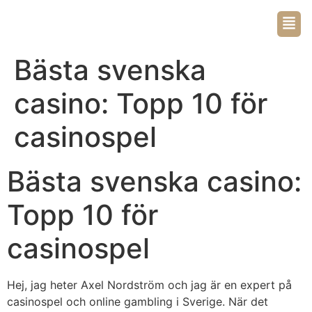
Bästa svenska
casino: Topp 10 för
casinospel
Bästa svenska casino:
Topp 10 för
casinospel
Hej, jag heter Axel Nordström och jag är en expert på
casinospel och online gambling i Sverige. När det