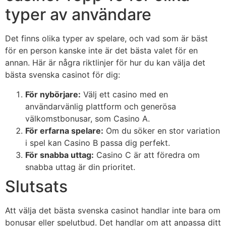
typer av användare
Det finns olika typer av spelare, och vad som är bäst
för en person kanske inte är det bästa valet för en
annan. Här är några riktlinjer för hur du kan välja det
bästa svenska casinot för dig:
För nybörjare:
Välj ett casino med en
användarvänlig plattform och generösa
välkomstbonusar, som Casino A.
För erfarna spelare:
Om du söker en stor variation
i spel kan Casino B passa dig perfekt.
För snabba uttag:
Casino C är att föredra om
snabba uttag är din prioritet.
Slutsats
Att välja det bästa svenska casinot handlar inte bara om
bonusar eller spelutbud. Det handlar om att anpassa ditt