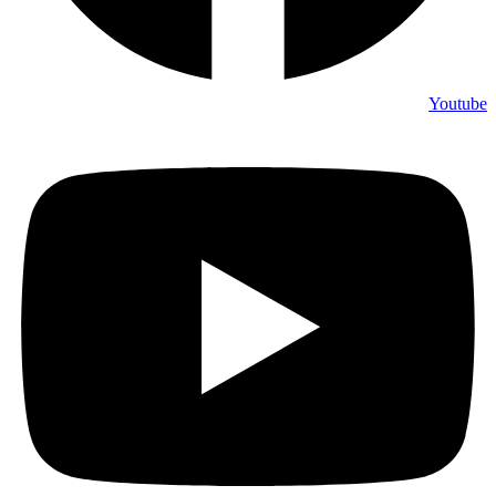
Youtube