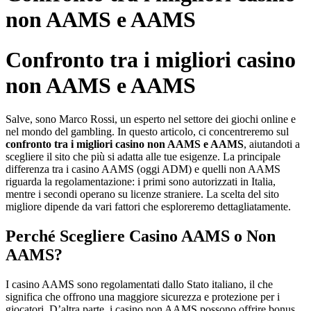
non AAMS e AAMS
Confronto tra i migliori casino
non AAMS e AAMS
Salve, sono Marco Rossi, un esperto nel settore dei giochi online e
nel mondo del gambling. In questo articolo, ci concentreremo sul
confronto tra i migliori casino non AAMS e AAMS
, aiutandoti a
scegliere il sito che più si adatta alle tue esigenze. La principale
differenza tra i casino AAMS (oggi ADM) e quelli non AAMS
riguarda la regolamentazione: i primi sono autorizzati in Italia,
mentre i secondi operano su licenze straniere. La scelta del sito
migliore dipende da vari fattori che esploreremo dettagliatamente.
Perché Scegliere Casino AAMS o Non
AAMS?
I casino AAMS sono regolamentati dallo Stato italiano, il che
significa che offrono una maggiore sicurezza e protezione per i
giocatori. D’altra parte, i casino non AAMS possono offrire bonus