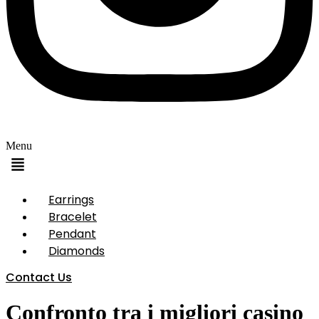
Menu
Earrings
Bracelet
Pendant
Diamonds
Contact Us
Confronto tra i migliori casino