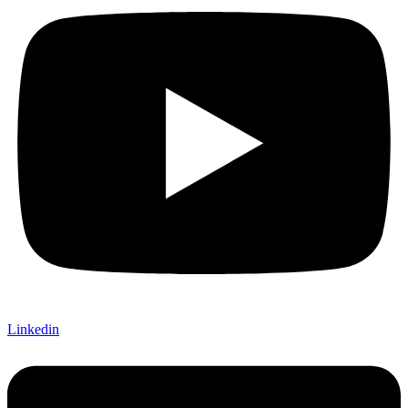
Linkedin