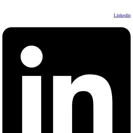
Linkedin