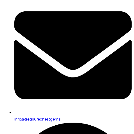
info@treasurechestgems