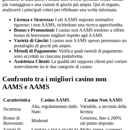
più vantaggiosi e una varietà di giochi più ampia. Qui di seguito,
analizzerò i principali criteri per effettuare una scelta informata:
Licenza e Sicurezza:
I siti AAMS seguono normative
rigorose; i non AAMS, richiedono una ricerca approfondita.
Bonus e Promozioni:
I casino non AAMS tendono a offrire
bonus di benvenuto migliori rispetto agli AAMS.
Varietà di Giochi:
I casino non AAMS spesso presentano un
portafoglio di giochi più ampio.
Metodi di Pagamento:
Verifica quali metodi di pagamento
sono accettati su ciascuna piattaforma.
Assistenza Clienti:
La qualità del supporto clienti può variare
notevolmente tra le due categorie di casino.
Confronto tra i migliori casino non
AAMS e AAMS
Caratteristica
Casino AAMS
Casino Non AAMS
Alta, regolamentato dallo
Variabile, a seconda della
Sicurezza
Stato
licenza
Bonus di
Generosi, fino a 200%
Moderati
Benvenuto
sul primo deposito
Varietà di
Limitata a slot e giochi da
Molto ampia, compresi