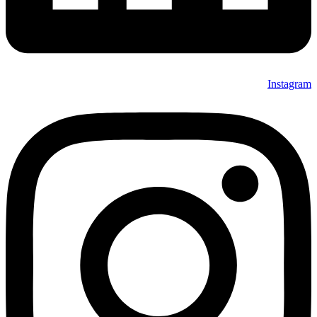
Instagram