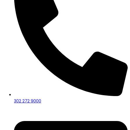
302 272 9000