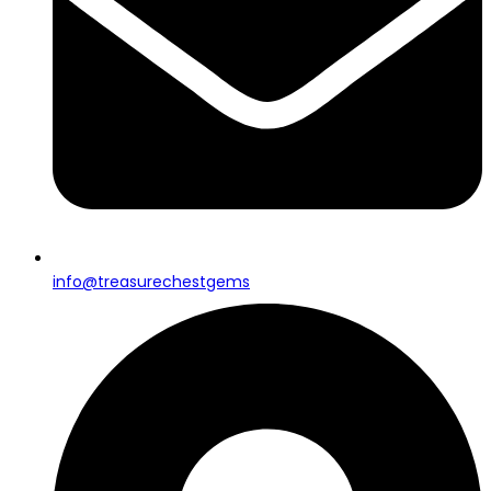
info@treasurechestgems