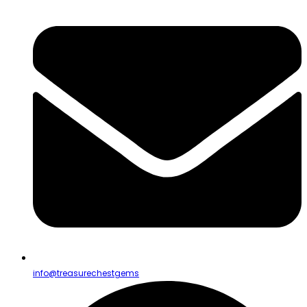
info@treasurechestgems