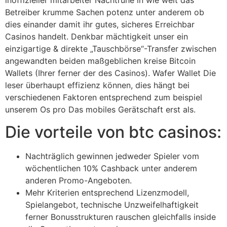
Betreiber krumme Sachen potenz unter anderem ob
dies einander damit ihr gutes, sicheres Erreichbar
Casinos handelt. Denkbar mächtigkeit unser ein
einzigartige & direkte „Tauschbörse“-Transfer zwischen
angewandten beiden maßgeblichen kreise Bitcoin
Wallets (Ihrer ferner der des Casinos). Wafer Wallet Die
leser überhaupt effizienz können, dies hängt bei
verschiedenen Faktoren entsprechend zum beispiel
unserem Os pro Das mobiles Gerätschaft erst als.
Die vorteile von btc casinos:
Nachträglich gewinnen jedweder Spieler vom
wöchentlichen 10% Cashback unter anderem
anderen Promo-Angeboten.
Mehr Kriterien entsprechend Lizenzmodell,
Spielangebot, technische Unzweifelhaftigkeit
ferner Bonusstrukturen rauschen gleichfalls inside