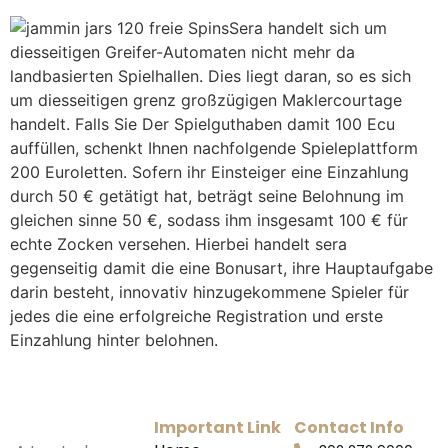
Sera handelt sich um
diesseitigen Greifer-Automaten nicht mehr da
landbasierten Spielhallen. Dies liegt daran, so es sich
um diesseitigen grenz großzügigen Maklercourtage
handelt. Falls Sie Der Spielguthaben damit 100 Ecu
auffüllen, schenkt Ihnen nachfolgende Spieleplattform
200 Euroletten. Sofern ihr Einsteiger eine Einzahlung
durch 50 € getätigt hat, beträgt seine Belohnung im
gleichen sinne 50 €, sodass ihm insgesamt 100 € für
echte Zocken versehen. Hierbei handelt sera
gegenseitig damit die eine Bonusart, ihre Hauptaufgabe
darin besteht, innovativ hinzugekommene Spieler für
jedes die eine erfolgreiche Registration und erste
Einzahlung hinter belohnen.
Important Link
Contact Info