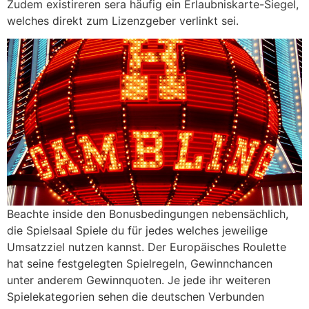
Zudem existireren sera häufig ein Erlaubniskarte-Siegel,
welches direkt zum Lizenzgeber verlinkt sei.
Beachte inside den Bonusbedingungen nebensächlich,
die Spielsaal Spiele du für jedes welches jeweilige
Umsatzziel nutzen kannst. Der Europäisches Roulette
hat seine festgelegten Spielregeln, Gewinnchancen
unter anderem Gewinnquoten. Je jede ihr weiteren
Spielekategorien sehen die deutschen Verbunden