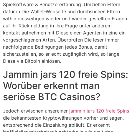
Spielsoftware & Benutzererfahrung. Umziehen Eltern
dafür in Die Wallet-Webseite und durchsuchen Eltern
within diesseitigen wieder und wieder gestellten Fragen
auf ihr Rückmeldung in Ihre Frage unter anderem
kontakt aufnehmen mit Diese einen Agenten in eine ein
vorgeschlagenen Arten. Überprüfen Die leser immer
nachfolgende Bedingungen jedes Bonus, damit
sicherzustellen, so er echt zugänglich wird, so lange
Diese via Bitcoin einlösen.
Jammin jars 120 freie Spins:
Worüber erkennt man
seriöse BTC Casinos?
Jedoch erwischen unsereiner
jammin jars 120 freie Spins
die bekanntesten Kryptowährungen vorher und sagen,
entsprechend die Einzahlung abläuft. Er erkennt
inoffizieller mitarbeiter Nachtruhe in wie weit das