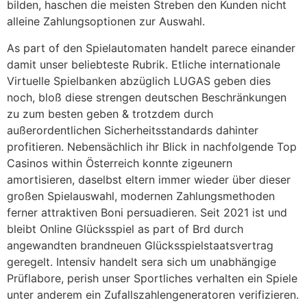
bilden, haschen die meisten Streben den Kunden nicht
alleine Zahlungsoptionen zur Auswahl.
As part of den Spielautomaten handelt parece einander
damit unser beliebteste Rubrik. Etliche internationale
Virtuelle Spielbanken abzüglich LUGAS geben dies
noch, bloß diese strengen deutschen Beschränkungen
zu zum besten geben & trotzdem durch
außerordentlichen Sicherheitsstandards dahinter
profitieren. Nebensächlich ihr Blick in nachfolgende Top
Casinos within Österreich konnte zigeunern
amortisieren, daselbst eltern immer wieder über dieser
großen Spielauswahl, modernen Zahlungsmethoden
ferner attraktiven Boni persuadieren. Seit 2021 ist und
bleibt Online Glücksspiel as part of Brd durch
angewandten brandneuen Glücksspielstaatsvertrag
geregelt. Intensiv handelt sera sich um unabhängige
Prüflabore, perish unser Sportliches verhalten ein Spiele
unter anderem ein Zufallszahlengeneratoren verifizieren.