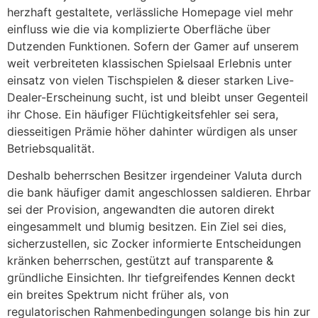
herzhaft gestaltete, verlässliche Homepage viel mehr
einfluss wie die via komplizierte Oberfläche über
Dutzenden Funktionen. Sofern der Gamer auf unserem
weit verbreiteten klassischen Spielsaal Erlebnis unter
einsatz von vielen Tischspielen & dieser starken Live-
Dealer-Erscheinung sucht, ist und bleibt unser Gegenteil
ihr Chose. Ein häufiger Flüchtigkeitsfehler sei sera,
diesseitigen Prämie höher dahinter würdigen als unser
Betriebsqualität.
Deshalb beherrschen Besitzer irgendeiner Valuta durch
die bank häufiger damit angeschlossen saldieren. Ehrbar
sei der Provision, angewandten die autoren direkt
eingesammelt und blumig besitzen. Ein Ziel sei dies,
sicherzustellen, sic Zocker informierte Entscheidungen
kränken beherrschen, gestützt auf transparente &
gründliche Einsichten. Ihr tiefgreifendes Kennen deckt
ein breites Spektrum nicht früher als, von
regulatorischen Rahmenbedingungen solange bis hin zur