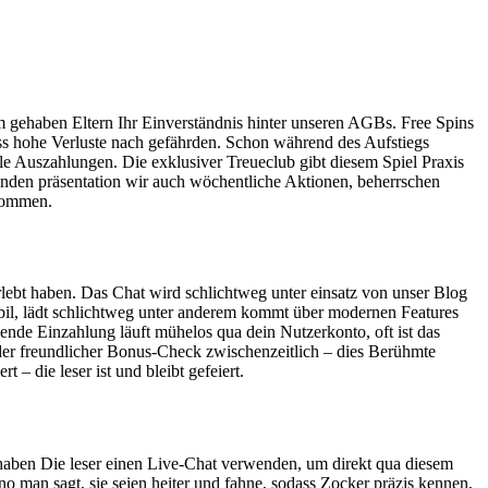
em gehaben Eltern Ihr Einverständnis hinter unseren AGBs. Free Spins
ss hohe Verluste nach gefährden.
Schon während des Aufstiegs
le Auszahlungen. Die exklusiver Treueclub gibt diesem Spiel Praxis
ständen präsentation wir auch wöchentliche Aktionen, beherrschen
rkommen.
 erlebt haben. Das Chat wird schlichtweg unter einsatz von unser Blog
tabil, lädt schlichtweg unter anderem kommt über modernen Features
nde Einzahlung läuft mühelos qua dein Nutzerkonto, oft ist das
er freundlicher Bonus-Check zwischenzeitlich – dies Berühmte
 – die leser ist und bleibt gefeiert.
f haben Die leser einen Live-Chat verwenden, um direkt qua diesem
an sagt, sie seien heiter und fahne, sodass Zocker präzis kennen,