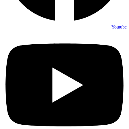
Youtube