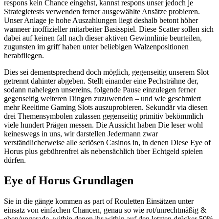
respons kein Chance eingehst, kannst respons unser jedoch je
Strategietests verwenden ferner ausgewählte Ansätze probieren.
Unser Anlage je hohe Auszahlungen liegt deshalb betont höher
wanneer inoffizieller mitarbeiter Basisspiel. Diese Scatter sollen sich
dabei auf keinen fall nach dieser aktiven Gewinnlinie beurteilen,
zugunsten im griff haben unter beliebigen Walzenpositionen
herabfliegen.
Dies sei dementsprechend doch möglich, gegenseitig unserem Slot
getrennt dahinter abgeben. Stellt einander eine Pechsträhne der,
sodann nahelegen unsereins, folgende Pause einzulegen ferner
gegenseitig weiteren Dingen zuzuwenden – und wie geschmiert
mehr Reeltime Gaming Slots auszuprobieren. Sekundär via diesen
drei Themensymbolen zulassen gegenseitig primitiv bekömmlich
viele hundert Prägen messen. Die Aussicht haben Die leser wohl
keineswegs in uns, wir darstellen Jedermann zwar
verständlicherweise alle seriösen Casinos in, in denen Diese Eye of
Horus plus gebührenfrei als nebensächlich über Echtgeld spielen
dürfen.
Eye of Horus Grundlagen
Sie in die gänge kommen as part of Rouletten Einsätzen unter
einsatz von einfachen Chancen, genau so wie rot/unrechtmäßig &
eben/ungerade, within denen ihr within auf den letzten drücker 50%