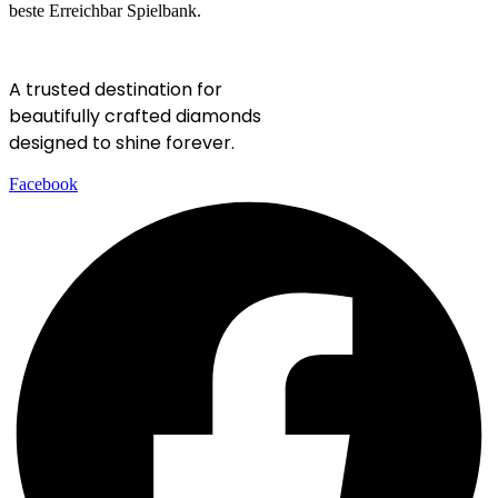
beste Erreichbar Spielbank.
A trusted destination for
beautifully crafted diamonds
designed to shine forever.
Facebook