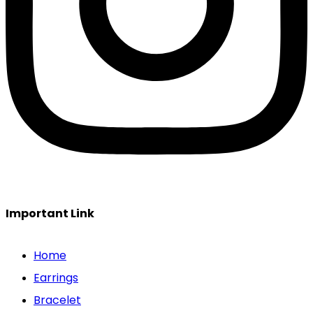
Important Link
Home
Earrings
Bracelet