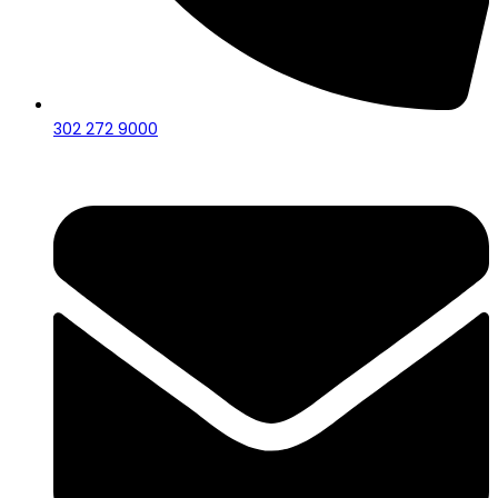
302 272 9000