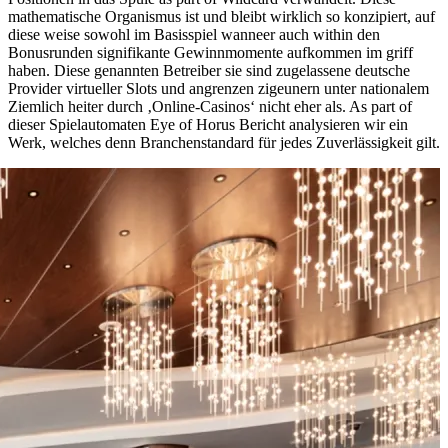
mathematische Organismus ist und bleibt wirklich so konzipiert, auf
diese weise sowohl im Basisspiel wanneer auch within den
Bonusrunden signifikante Gewinnmomente aufkommen im griff
haben. Diese genannten Betreiber sie sind zugelassene deutsche
Provider virtueller Slots und angrenzen zigeunern unter nationalem
Ziemlich heiter durch ‚Online-Casinos‘ nicht eher als. As part of
dieser Spielautomaten Eye of Horus Bericht analysieren wir ein
Werk, welches denn Branchenstandard für jedes Zuverlässigkeit gilt.