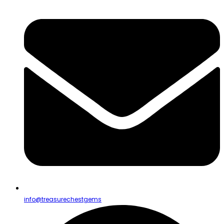
info@treasurechestgems