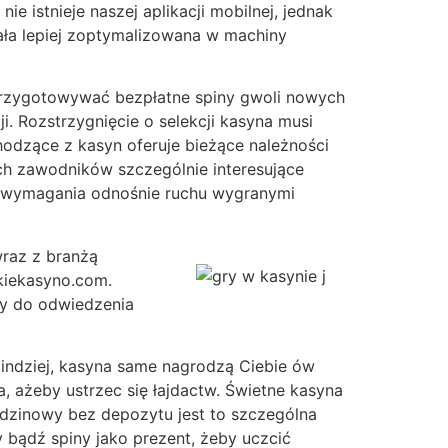
 istnieje naszej aplikacji mobilnej, jednak
ała lepiej zoptymalizowana w machiny
 przygotowywać bezpłatne spiny gwoli nowych
. Rozstrzygnięcie o selekcji kasyna musi
hodzące z kasyn oferuje bieżące należności
ch zawodników szczególnie interesujące
że wymagania odnośnie ruchu wygranymi
wraz z branżą
kiekasyno.com.
bby do odwiedzenia
indziej, kasyna same nagrodzą Ciebie ów
ażeby ustrzec się łajdactw. Świetne kasyna
dzinowy bez depozytu jest to szczególna
 bądź spiny jako prezent, żeby uczcić