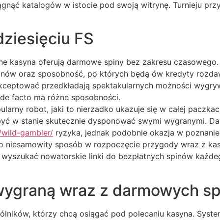
gnąć katalogów w istocie pod swoją witrynę. Turnieju pr
dziesięciu FS
tne kasyna oferują darmowe spiny bez zakresu czasowego.
inów oraz sposobność, po których będą ów kredyty rozdawa
kceptować przedkładają spektakularnych możności wygrywan
 de facto ma różne sposobności.
larny robot, jaki to nierzadko ukazuje się w całej paczk
być w stanie skutecznie dysponować swymi wygranymi. Dar
/wild-gambler/
ryzyka, jednak podobnie okazja w poznani
To niesamowity sposób w rozpoczęcie przygody wraz z ka
y wyszukać nowatorskie linki do bezpłatnych spinów każde
wygraną wraz z darmowych s
ólników, którzy chcą osiągać pod polecaniu kasyna. System