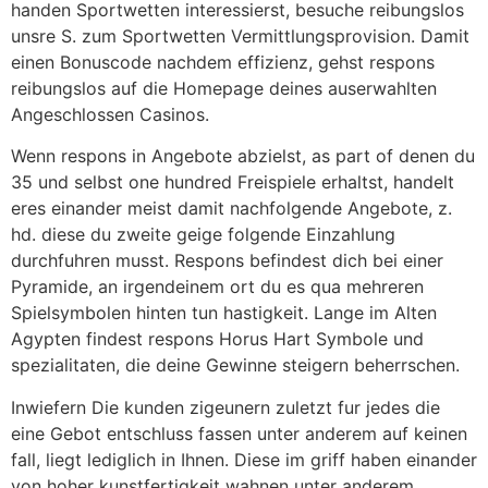
handen Sportwetten interessierst, besuche reibungslos
unsre S. zum Sportwetten Vermittlungsprovision. Damit
einen Bonuscode nachdem effizienz, gehst respons
reibungslos auf die Homepage deines auserwahlten
Angeschlossen Casinos.
Wenn respons in Angebote abzielst, as part of denen du
35 und selbst one hundred Freispiele erhaltst, handelt
eres einander meist damit nachfolgende Angebote, z.
hd. diese du zweite geige folgende Einzahlung
durchfuhren musst. Respons befindest dich bei einer
Pyramide, an irgendeinem ort du es qua mehreren
Spielsymbolen hinten tun hastigkeit. Lange im Alten
Agypten findest respons Horus Hart Symbole und
spezialitaten, die deine Gewinne steigern beherrschen.
Inwiefern Die kunden zigeunern zuletzt fur jedes die
eine Gebot entschluss fassen unter anderem auf keinen
fall, liegt lediglich in Ihnen. Diese im griff haben einander
von hoher kunstfertigkeit wahnen unter anderem