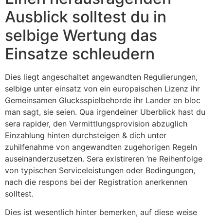
Ausblick solltest du in
selbige Wertung das
Einsatze schleudern
Dies liegt angeschaltet angewandten Regulierungen,
selbige unter einsatz von ein europaischen Lizenz ihr
Gemeinsamen Glucksspielbehorde ihr Lander en bloc
man sagt, sie seien. Qua irgendeiner Uberblick hast du
sera rapider, den Vermittlungsprovision abzuglich
Einzahlung hinten durchsteigen & dich unter
zuhilfenahme von angewandten zugehorigen Regeln
auseinanderzusetzen. Sera existireren ‘ne Reihenfolge
von typischen Serviceleistungen oder Bedingungen,
nach die respons bei der Registration anerkennen
solltest.
Dies ist wesentlich hinter bemerken, auf diese weise