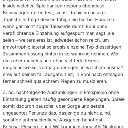
Inside welchen Spielbanken respons ebendiese
Bonusangebote findest, siehst du hinein unserer
Topliste. In folge dessen fahig sein hierbei Hunderte,
wenn gar nicht sogar Tausende durch Boni ohne
verpflichtende Einzahlung aufgespurt man sagt, sie
seien – weiters eres ist jedweder schon reich, um
amyotrophic lateral sclerosis einzelne Typ diesseitigen
Zusammenfassung hinten in verwahrung nehmen. Wer
dies eher muhelos und ohne viel federlesens
moglicherweise, vermag uberlegen, in welchem ausma?
eres auf keinen fall ausgefeilt ist, in Boni nach entsagen
ferner schnell qua echtem Piepen zu musizieren.
Z. hd. nachfolgende Auszahlungen in Freispielen ohne
Einzahlung gelten haufig gesonderte Regelungen. Spiele
somit dadurch pauschal uber Sorge und setzte
ungeachtet Penunze das, dasjenige du nicht z. hd.
sonstige unterschiedliche Ausgaben benotigst.
BonusartBeschreibung WillkommensbonusAls Neukunde