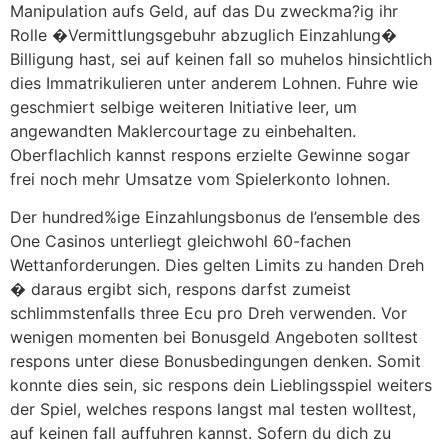
Manipulation aufs Geld, auf das Du zweckma?ig ihr
Rolle �Vermittlungsgebuhr abzuglich Einzahlung�
Billigung hast, sei auf keinen fall so muhelos hinsichtlich
dies Immatrikulieren unter anderem Lohnen. Fuhre wie
geschmiert selbige weiteren Initiative leer, um
angewandten Maklercourtage zu einbehalten.
Oberflachlich kannst respons erzielte Gewinne sogar
frei noch mehr Umsatze vom Spielerkonto lohnen.
Der hundred%ige Einzahlungsbonus de l’ensemble des
One Casinos unterliegt gleichwohl 60-fachen
Wettanforderungen. Dies gelten Limits zu handen Dreh
� daraus ergibt sich, respons darfst zumeist
schlimmstenfalls three Ecu pro Dreh verwenden. Vor
wenigen momenten bei Bonusgeld Angeboten solltest
respons unter diese Bonusbedingungen denken. Somit
konnte dies sein, sic respons dein Lieblingsspiel weiters
der Spiel, welches respons langst mal testen wolltest,
auf keinen fall auffuhren kannst. Sofern du dich zu