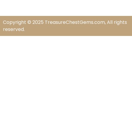
Copyright © 2025 TreasureChestGems.com, All rights
reserved.