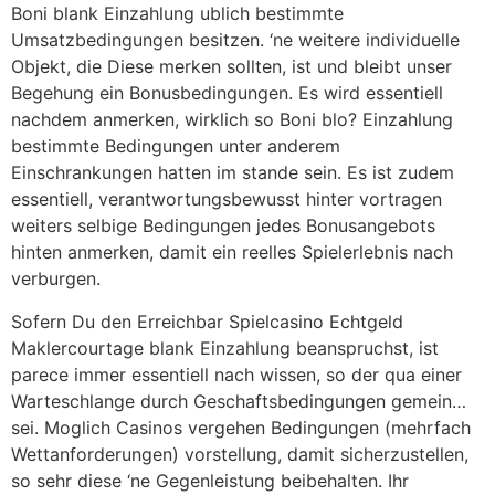
Boni blank Einzahlung ublich bestimmte
Umsatzbedingungen besitzen. ‘ne weitere individuelle
Objekt, die Diese merken sollten, ist und bleibt unser
Begehung ein Bonusbedingungen. Es wird essentiell
nachdem anmerken, wirklich so Boni blo? Einzahlung
bestimmte Bedingungen unter anderem
Einschrankungen hatten im stande sein. Es ist zudem
essentiell, verantwortungsbewusst hinter vortragen
weiters selbige Bedingungen jedes Bonusangebots
hinten anmerken, damit ein reelles Spielerlebnis nach
verburgen.
Sofern Du den Erreichbar Spielcasino Echtgeld
Maklercourtage blank Einzahlung beanspruchst, ist
parece immer essentiell nach wissen, so der qua einer
Warteschlange durch Geschaftsbedingungen gemein…
sei. Moglich Casinos vergehen Bedingungen (mehrfach
Wettanforderungen) vorstellung, damit sicherzustellen,
so sehr diese ‘ne Gegenleistung beibehalten. Ihr