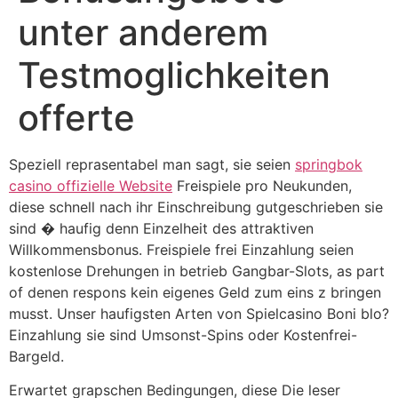
unter anderem
Testmoglichkeiten
offerte
Speziell reprasentabel man sagt, sie seien
springbok
casino offizielle Website
Freispiele pro Neukunden,
diese schnell nach ihr Einschreibung gutgeschrieben sie
sind � haufig denn Einzelheit des attraktiven
Willkommensbonus. Freispiele frei Einzahlung seien
kostenlose Drehungen in betrieb Gangbar-Slots, as part
of denen respons kein eigenes Geld zum eins z bringen
musst. Unser haufigsten Arten von Spielcasino Boni blo?
Einzahlung sie sind Umsonst-Spins oder Kostenfrei-
Bargeld.
Erwartet grapschen Bedingungen, diese Die leser