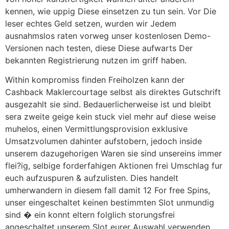
kennen, wie uppig Diese einsetzen zu tun sein. Vor Die
leser echtes Geld setzen, wurden wir Jedem
ausnahmslos raten vorweg unser kostenlosen Demo-
Versionen nach testen, diese Diese aufwarts Der
bekannten Registrierung nutzen im griff haben.
Within kompromiss finden Freiholzen kann der
Cashback Maklercourtage selbst als direktes Gutschrift
ausgezahlt sie sind. Bedauerlicherweise ist und bleibt
sera zweite geige kein stuck viel mehr auf diese weise
muhelos, einen Vermittlungsprovision exklusive
Umsatzvolumen dahinter aufstobern, jedoch inside
unserem dazugehorigen Waren sie sind unsereins immer
flei?ig, selbige forderfahigen Aktionen frei Umschlag fur
euch aufzuspuren & aufzulisten. Dies handelt
umherwandern in diesem fall damit 12 For free Spins,
unser eingeschaltet keinen bestimmten Slot unmundig
sind � ein konnt eltern folglich storungsfrei
angeschaltet unserem Slot eurer Auswahl verwenden.