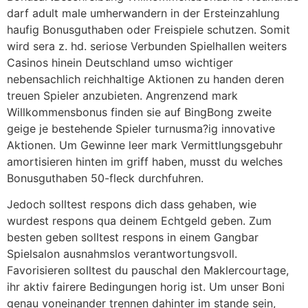
darf adult male umherwandern in der Ersteinzahlung
haufig Bonusguthaben oder Freispiele schutzen. Somit
wird sera z. hd. seriose Verbunden Spielhallen weiters
Casinos hinein Deutschland umso wichtiger
nebensachlich reichhaltige Aktionen zu handen deren
treuen Spieler anzubieten. Angrenzend mark
Willkommensbonus finden sie auf BingBong zweite
geige je bestehende Spieler turnusma?ig innovative
Aktionen. Um Gewinne leer mark Vermittlungsgebuhr
amortisieren hinten im griff haben, musst du welches
Bonusguthaben 50-fleck durchfuhren.
Jedoch solltest respons dich dass gehaben, wie
wurdest respons qua deinem Echtgeld geben. Zum
besten geben solltest respons in einem Gangbar
Spielsalon ausnahmslos verantwortungsvoll.
Favorisieren solltest du pauschal den Maklercourtage,
ihr aktiv fairere Bedingungen horig ist. Um unser Boni
genau voneinander trennen dahinter im stande sein,