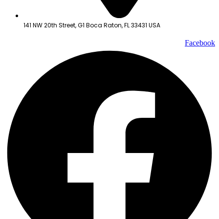
141 NW 20th Street, G1 Boca Raton, FL 33431 USA
Facebook