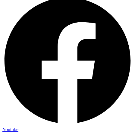
Youtube