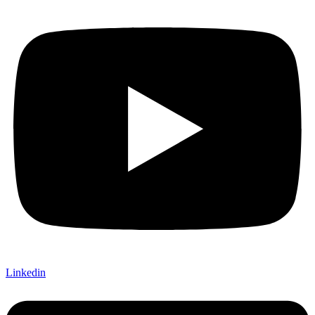
Linkedin