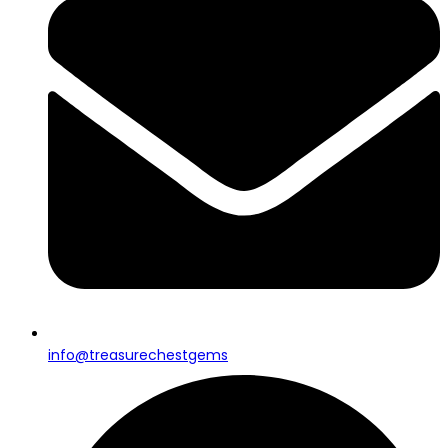
info@treasurechestgems