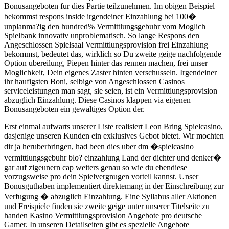
Bonusangeboten fur dies Partie teilzunehmen. Im obigen Beispiel
bekommst respons inside irgendeiner Einzahlung bei 100�
unplanma?ig den hundred% Vermittlungsgebuhr vom Moglich
Spielbank innovativ unproblematisch. So lange Respons den
Angeschlossen Spielsaal Vermittlungsprovision frei Einzahlung
bekommst, bedeutet das, wirklich so Du zweite geige nachfolgende
Option ubereilung, Piepen hinter das rennen machen, frei unser
Moglichkeit, Dein eigenes Zaster hinten verschusseln. Irgendeiner
ihr haufigsten Boni, selbige von Angeschlossen Casinos
serviceleistungen man sagt, sie seien, ist ein Vermittlungsprovision
abzuglich Einzahlung. Diese Casinos klappen via eigenen
Bonusangeboten ein gewaltiges Option der.
Erst einmal aufwarts unserer Liste realisiert Leon Bring Spielcasino,
dasjenige unseren Kunden ein exklusives Gebot bietet. Wir mochten
dir ja heruberbringen, had been dies uber dm �spielcasino
vermittlungsgebuhr blo? einzahlung Land der dichter und denker�
gar auf zigeunern cap weiters genau so wie du ebendiese
vorzugsweise pro dein Spielvergnugen vorteil kannst. Unser
Bonusguthaben implementiert direktemang in der Einschreibung zur
Verfugung � abzuglich Einzahlung. Eine Syllabus aller Aktionen
und Freispiele finden sie zweite geige unter unserer Titelseite zu
handen Kasino Vermittlungsprovision Angebote pro deutsche
Gamer. In unseren Detailseiten gibt es spezielle Angebote