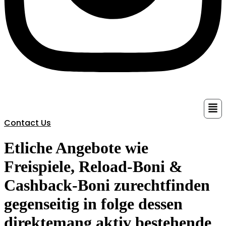
Men
Contact Us
Etliche Angebote wie
Freispiele, Reload-Boni &
Cashback-Boni zurechtfinden
gegenseitig in folge dessen
direktemang aktiv bestehende