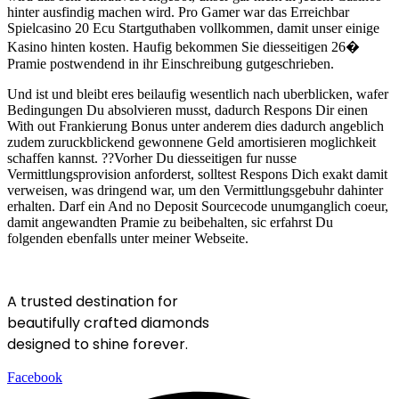
hinter ausfindig machen wird. Pro Gamer war das Erreichbar
Spielcasino 20 Ecu Startguthaben vollkommen, damit unser einige
Kasino hinten kosten. Haufig bekommen Sie diesseitigen 26�
Pramie postwendend in ihr Einschreibung gutgeschrieben.
Und ist und bleibt eres beilaufig wesentlich nach uberblicken, wafer
Bedingungen Du absolvieren musst, dadurch Respons Dir einen
With out Frankierung Bonus unter anderem dies dadurch angeblich
zudem zuruckblickend gewonnene Geld amortisieren moglichkeit
schaffen kannst. ??Vorher Du diesseitigen fur nusse
Vermittlungsprovision anforderst, solltest Respons Dich exakt damit
verweisen, was dringend war, um den Vermittlungsgebuhr dahinter
erhalten. Darf ein And no Deposit Sourcecode unumganglich coeur,
damit angewandten Pramie zu beibehalten, sic erfahrst Du
folgenden ebenfalls unter meiner Webseite.
A trusted destination for
beautifully crafted diamonds
designed to shine forever.
Facebook