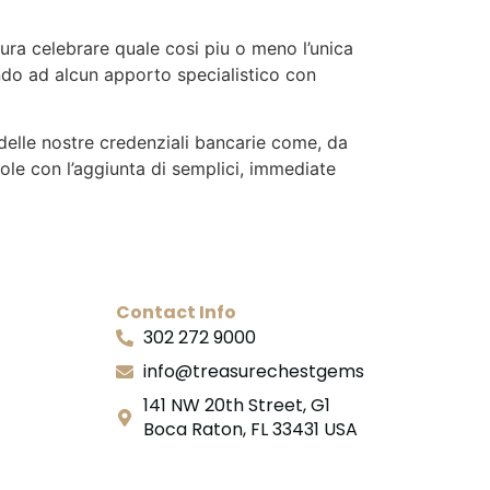
ura celebrare quale cosi piu o meno l’unica
do ad alcun apporto specialistico con
delle nostre credenziali bancarie come, da
dole con l’aggiunta di semplici, immediate
Contact Info
302 272 9000
info@treasurechestgems
141 NW 20th Street, G1
Boca Raton, FL 33431 USA