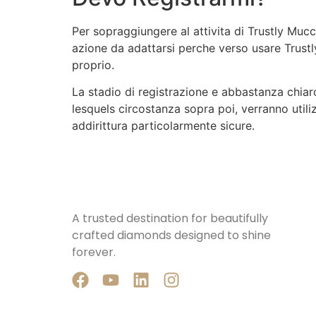
Per sopraggiungere al attivita di Trustly Muc
azione da adattarsi perche verso usare Trus
proprio.
La stadio di registrazione e abbastanza chiar
lesquels circostanza sopra poi, verranno utili
addirittura particolarmente sicure.
A trusted destination for beautifully
crafted diamonds designed to shine
forever.