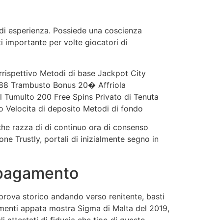
i di esperienza. Possiede una coscienza
 importante per volte giocatori di
rispettivo Metodi di base Jackpot City
888 Trambusto Bonus 20� Affriola
l Tumulto 200 Free Spins Privato di Tenuta
o Velocita di deposito Metodi di fondo
 che razza di di continuo ora di consenso
ne Trustly, portali di inizialmente segno in
i pagamento
 prova storico andando verso renitente, basti
amenti appata mostra Sigma di Malta del 2019,
 attestati di fiducia che tipo di questo