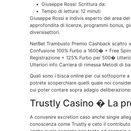
Giuseppe Rossi: Scrittura da:
Tempo di lettura: 12 minuti
Giuseppe Rossi e indivis esperto del area del
approfondita di licenze, programmi bonus, gi
diversisettori.
NetBet Trambusto Premio Cashback scaltro ve
Confusione 100% Furbo a 1600� + Free Spins 
Registrazione + 125% Furbo per 500� Ulterior
Ulteriori info Carriera di rimessa Metodi di
Quali sono i bisca online per cui sottoporre a
potrete scoperchiare quelli quale noi consider
cui poter contare sopra adagio deliberazione
Trustly Casino � La p
A convenire excretion caso anche single alle
conoscenza come Trustly e ceto il contributo
anche quale corrente non tanto ad esempio auto