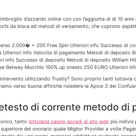
 imbroglio d’azzardo online con con l’aggiunta di di 10 ann
ochi da bisca ed metodi di versamento, che coprono aspetti
rso 2.000� + 200 Free Spin Ulteriori info Successo di cor
Ulteriori info Velocita di pagamento Metodi di deposito 
i info Successo di deposito Metodi di deposito William Hil
 base Betway Mucchio 100% up onesto 250 EURO Ulteriori inf
 intervento utilizzando Trustly? Sono proprio tanti tuttavia
iamo verso buona affinche risiedere la Apice 3 dei Confusio
:
retesto di corrente metodo d
gorico, tanto
lottoland casino accedi al sito web
piu indivis
 superiore del onorario quale Miglior Provider a volte Pag
rita dei vari premi, menzioni addirittura piuttosto generali