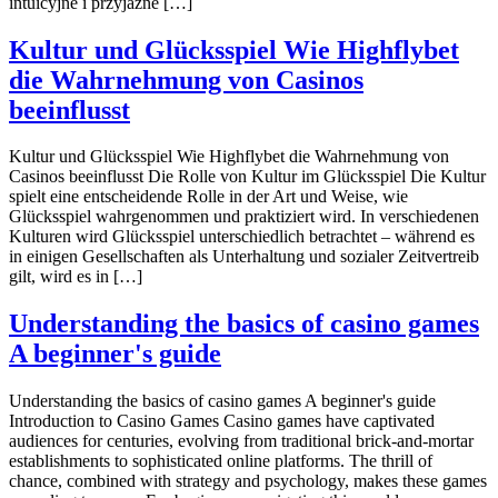
intuicyjne i przyjazne […]
Kultur und Glücksspiel Wie Highflybet
die Wahrnehmung von Casinos
beeinflusst
Kultur und Glücksspiel Wie Highflybet die Wahrnehmung von
Casinos beeinflusst Die Rolle von Kultur im Glücksspiel Die Kultur
spielt eine entscheidende Rolle in der Art und Weise, wie
Glücksspiel wahrgenommen und praktiziert wird. In verschiedenen
Kulturen wird Glücksspiel unterschiedlich betrachtet – während es
in einigen Gesellschaften als Unterhaltung und sozialer Zeitvertreib
gilt, wird es in […]
Understanding the basics of casino games
A beginner's guide
Understanding the basics of casino games A beginner's guide
Introduction to Casino Games Casino games have captivated
audiences for centuries, evolving from traditional brick-and-mortar
establishments to sophisticated online platforms. The thrill of
chance, combined with strategy and psychology, makes these games