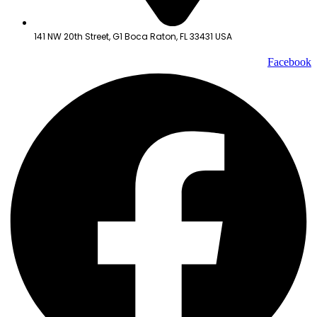
141 NW 20th Street, G1 Boca Raton, FL 33431 USA
Facebook