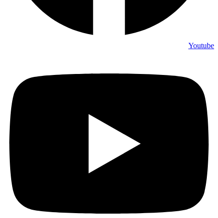
Youtube