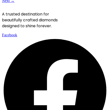
Next
→
A trusted destination for
beautifully crafted diamonds
designed to shine forever.
Facebook