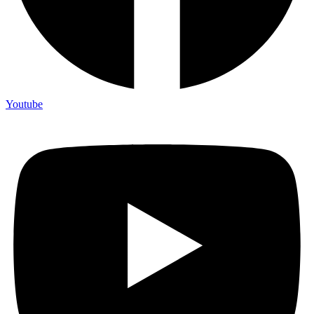
Youtube