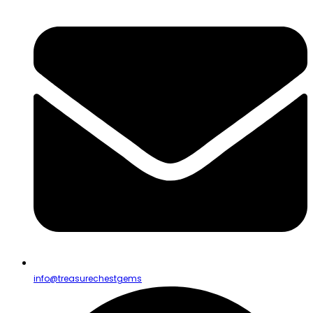
info@treasurechestgems