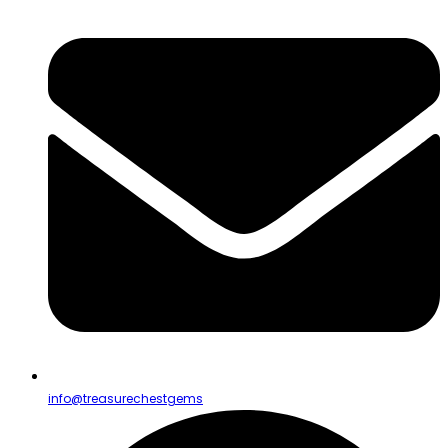
info@treasurechestgems