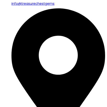
info@treasurechestgems