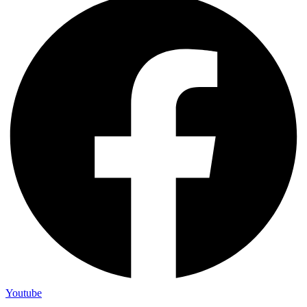
Youtube