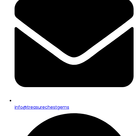
info@treasurechestgems