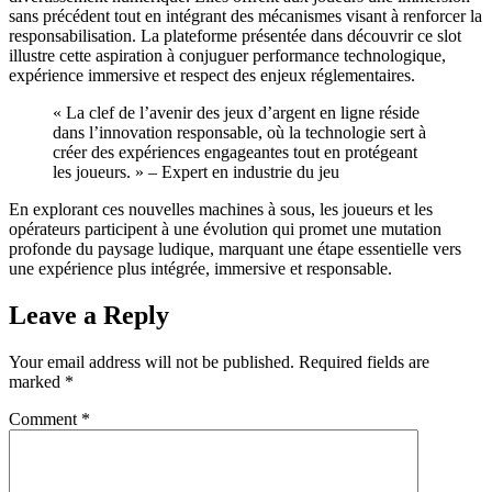
sans précédent tout en intégrant des mécanismes visant à renforcer la
responsabilisation. La plateforme présentée dans découvrir ce slot
illustre cette aspiration à conjuguer performance technologique,
expérience immersive et respect des enjeux réglementaires.
« La clef de l’avenir des jeux d’argent en ligne réside
dans l’innovation responsable, où la technologie sert à
créer des expériences engageantes tout en protégeant
les joueurs. » – Expert en industrie du jeu
En explorant ces nouvelles machines à sous, les joueurs et les
opérateurs participent à une évolution qui promet une mutation
profonde du paysage ludique, marquant une étape essentielle vers
une expérience plus intégrée, immersive et responsable.
Leave a Reply
Your email address will not be published.
Required fields are
marked
*
Comment
*