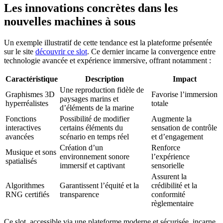
Les innovations concrètes dans les
nouvelles machines à sous
Un exemple illustratif de cette tendance est la plateforme présentée
sur le site
découvrir ce slot
. Ce dernier incarne la convergence entre
technologie avancée et expérience immersive, offrant notamment :
Caractéristique
Description
Impact
Une reproduction fidèle de
Graphismes 3D
Favorise l’immersion
paysages marins et
hyperréalistes
totale
d’éléments de la marine
Fonctions
Possibilité de modifier
Augmente la
interactives
certains éléments du
sensation de contrôle
avancées
scénario en temps réel
et d’engagement
Création d’un
Renforce
Musique et sons
environnement sonore
l’expérience
spatialisés
immersif et captivant
sensorielle
Assurent la
Algorithmes
Garantissent l’équité et la
crédibilité et la
RNG certifiés
transparence
conformité
règlementaire
Ce slot, accessible via une plateforme moderne et sécurisée, incarne