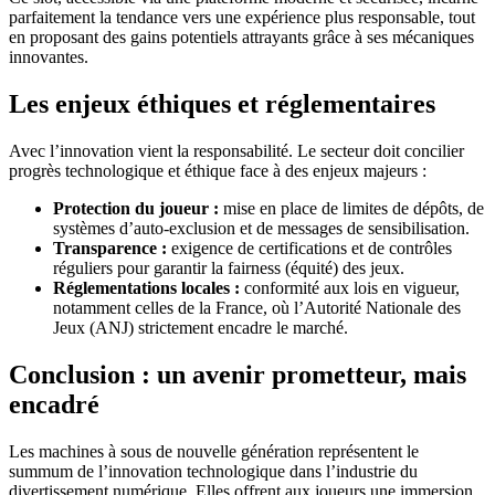
parfaitement la tendance vers une expérience plus responsable, tout
en proposant des gains potentiels attrayants grâce à ses mécaniques
innovantes.
Les enjeux éthiques et réglementaires
Avec l’innovation vient la responsabilité. Le secteur doit concilier
progrès technologique et éthique face à des enjeux majeurs :
Protection du joueur :
mise en place de limites de dépôts, de
systèmes d’auto-exclusion et de messages de sensibilisation.
Transparence :
exigence de certifications et de contrôles
réguliers pour garantir la fairness (équité) des jeux.
Réglementations locales :
conformité aux lois en vigueur,
notamment celles de la France, où l’Autorité Nationale des
Jeux (ANJ) strictement encadre le marché.
Conclusion : un avenir prometteur, mais
encadré
Les machines à sous de nouvelle génération représentent le
summum de l’innovation technologique dans l’industrie du
divertissement numérique. Elles offrent aux joueurs une immersion