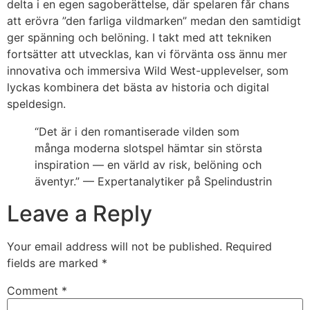
delta i en egen sagoberättelse, där spelaren får chans
att erövra ”den farliga vildmarken” medan den samtidigt
ger spänning och belöning. I takt med att tekniken
fortsätter att utvecklas, kan vi förvänta oss ännu mer
innovativa och immersiva Wild West-upplevelser, som
lyckas kombinera det bästa av historia och digital
speldesign.
“Det är i den romantiserade vilden som
många moderna slotspel hämtar sin största
inspiration — en värld av risk, belöning och
äventyr.” — Expertanalytiker på Spelindustrin
Leave a Reply
Your email address will not be published.
Required
fields are marked
*
Comment
*