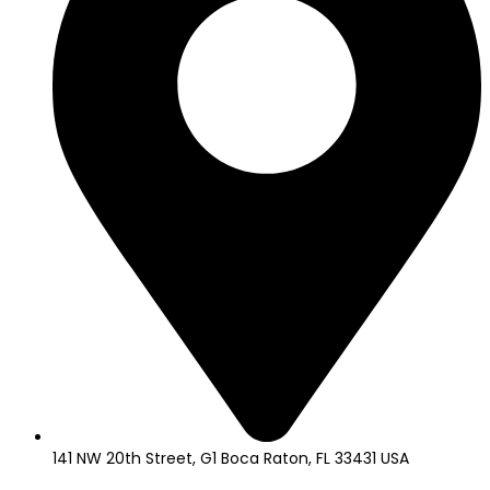
141 NW 20th Street, G1 Boca Raton, FL 33431 USA