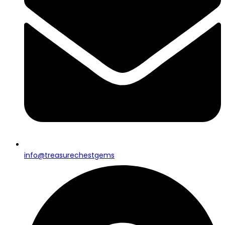
info@treasurechestgems