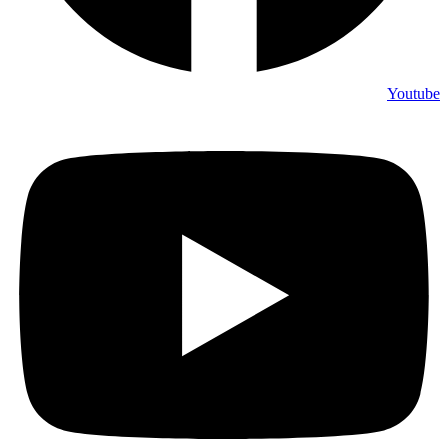
Youtube