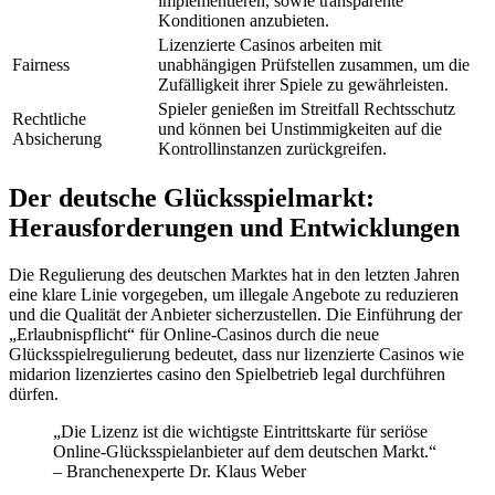
implementieren, sowie transparente
Konditionen anzubieten.
Lizenzierte Casinos arbeiten mit
Fairness
unabhängigen Prüfstellen zusammen, um die
Zufälligkeit ihrer Spiele zu gewährleisten.
Spieler genießen im Streitfall Rechtsschutz
Rechtliche
und können bei Unstimmigkeiten auf die
Absicherung
Kontrollinstanzen zurückgreifen.
Der deutsche Glücksspielmarkt:
Herausforderungen und Entwicklungen
Die Regulierung des deutschen Marktes hat in den letzten Jahren
eine klare Linie vorgegeben, um illegale Angebote zu reduzieren
und die Qualität der Anbieter sicherzustellen. Die Einführung der
„Erlaubnispflicht“ für Online-Casinos durch die neue
Glücksspielregulierung bedeutet, dass nur lizenzierte Casinos wie
midarion lizenziertes casino den Spielbetrieb legal durchführen
dürfen.
„Die Lizenz ist die wichtigste Eintrittskarte für seriöse
Online-Glücksspielanbieter auf dem deutschen Markt.“
– Branchenexperte Dr. Klaus Weber