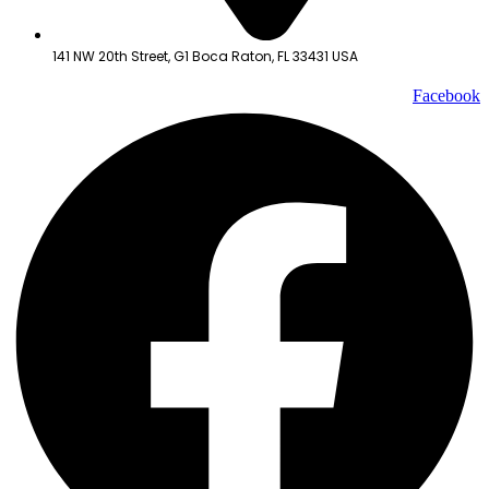
141 NW 20th Street, G1 Boca Raton, FL 33431 USA
Facebook