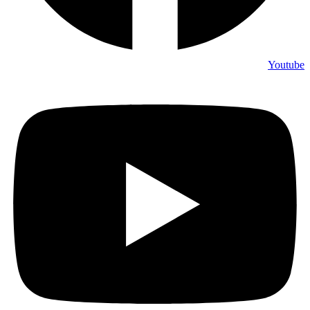
Youtube