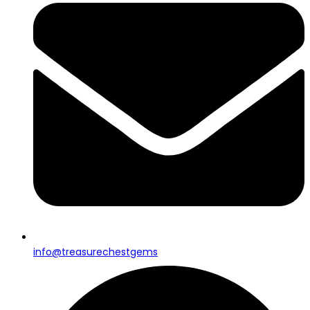
info@treasurechestgems