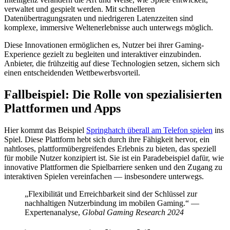
verwaltet und gespielt werden. Mit schnelleren
Datenübertragungsraten und niedrigeren Latenzzeiten sind
komplexe, immersive Weltenerlebnisse auch unterwegs möglich.
Diese Innovationen ermöglichen es, Nutzer bei ihrer Gaming-
Experience gezielt zu begleiten und interaktiver einzubinden.
Anbieter, die frühzeitig auf diese Technologien setzen, sichern sich
einen entscheidenden Wettbewerbsvorteil.
Fallbeispiel: Die Rolle von spezialisierten
Plattformen und Apps
Hier kommt das Beispiel
Springhatch überall am Telefon spielen
ins
Spiel. Diese Plattform hebt sich durch ihre Fähigkeit hervor, ein
nahtloses, plattformübergreifendes Erlebnis zu bieten, das speziell
für mobile Nutzer konzipiert ist. Sie ist ein Paradebeispiel dafür, wie
innovative Plattformen die Spielbarriere senken und den Zugang zu
interaktiven Spielen vereinfachen — insbesondere unterwegs.
„Flexibilität und Erreichbarkeit sind der Schlüssel zur
nachhaltigen Nutzerbindung im mobilen Gaming.“ —
Expertenanalyse,
Global Gaming Research 2024