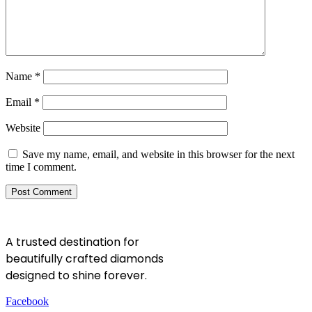
Name
*
Email
*
Website
Save my name, email, and website in this browser for the next
time I comment.
A trusted destination for
beautifully crafted diamonds
designed to shine forever.
Facebook