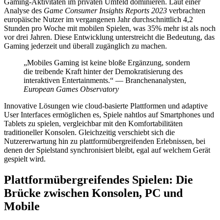
Gaming-Aktivitäten im privaten Umfeld dominieren. Laut einer
Analyse des
Game Consumer Insights Reports 2023
verbrachten
europäische Nutzer im vergangenen Jahr durchschnittlich 4,2
Stunden pro Woche mit mobilen Spielen, was 35% mehr ist als noch
vor drei Jahren. Diese Entwicklung unterstreicht die Bedeutung, das
Gaming jederzeit und überall zugänglich zu machen.
„Mobiles Gaming ist keine bloße Ergänzung, sondern
die treibende Kraft hinter der Demokratisierung des
interaktiven Entertainments.“ — Branchenanalysten,
European Games Observatory
Innovative Lösungen wie cloud-basierte Plattformen und adaptive
User Interfaces ermöglichen es, Spiele nahtlos auf Smartphones und
Tablets zu spielen, vergleichbar mit den Komfortabilitäten
traditioneller Konsolen. Gleichzeitig verschiebt sich die
Nutzererwartung hin zu plattformübergreifenden Erlebnissen, bei
denen der Spielstand synchronisiert bleibt, egal auf welchem Gerät
gespielt wird.
Plattformübergreifendes Spielen: Die
Brücke zwischen Konsolen, PC und
Mobile