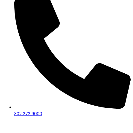
302 272 9000