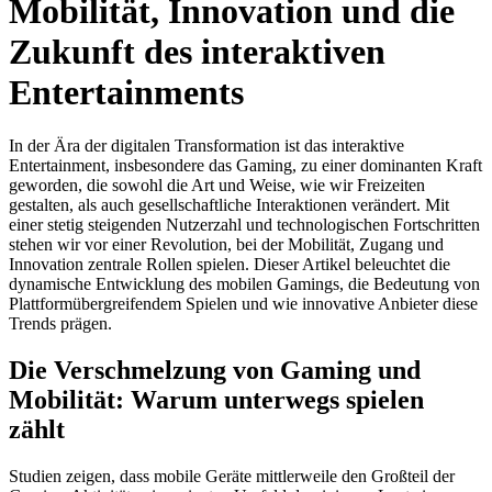
Mobilität, Innovation und die
Zukunft des interaktiven
Entertainments
In der Ära der digitalen Transformation ist das interaktive
Entertainment, insbesondere das Gaming, zu einer dominanten Kraft
geworden, die sowohl die Art und Weise, wie wir Freizeiten
gestalten, als auch gesellschaftliche Interaktionen verändert. Mit
einer stetig steigenden Nutzerzahl und technologischen Fortschritten
stehen wir vor einer Revolution, bei der Mobilität, Zugang und
Innovation zentrale Rollen spielen. Dieser Artikel beleuchtet die
dynamische Entwicklung des mobilen Gamings, die Bedeutung von
Plattformübergreifendem Spielen und wie innovative Anbieter diese
Trends prägen.
Die Verschmelzung von Gaming und
Mobilität: Warum unterwegs spielen
zählt
Studien zeigen, dass mobile Geräte mittlerweile den Großteil der