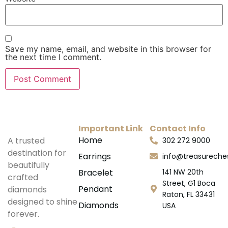
Save my name, email, and website in this browser for
the next time I comment.
Important Link
Contact Info
Home
A trusted
302 272 9000
destination for
Earrings
info@treasurech
beautifully
Bracelet
141 NW 20th
crafted
Street, G1 Boca
Pendant
diamonds
Raton, FL 33431
designed to shine
Diamonds
USA
forever.