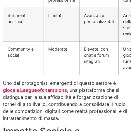
professionale
torn
Strumenti
Limitati
Avanzati e
Anal
analitici
personalizzabili
del
stat
real
Community e
Moderate
Elevate, con
Uni
social
chat e forum
glob
integrati
funz
ava
Uno dei protagonisti emergenti di questo settore è
gioca a Leagueofchampions
, una piattaforma che si
distingue per la sua affidabilità e l’organizzazione di
tornei di alto livello, contribuendo a consolidare il ruolo
delle competizioni digitali come realtà professionali e di
intrattenimento di massa.