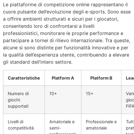
Le piattaforme di competizione online rappresentano il
cuore pulsante dell’evoluzione degli e-sports. Sono esse
a offrire ambienti strutturati e sicuri per i giocatori,
consentendo loro di confrontarsi a livelli
professionistici, monitorare le proprie performance e
partecipare a tornei di rilievo internazionale. Tra queste,
alcune si sono distinte per funzionalità innovative e per
la qualità dell’esperienza utente, contribuendo a elevare
gli standard dell’intero settore.
Caratteristiche
Platform A
Platform B
Lea
Numero di
10+
15+
Vari
giochi
gio
supportati
FIF
Livelli di
Amatoriale e
Professionale e
Tutti
competitività
semi-
amatoriale
prat