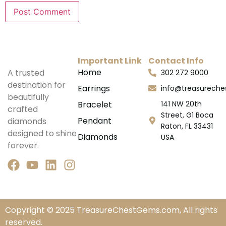
Important Link
Contact Info
Home
A trusted
302 272 9000
destination for
Earrings
info@treasurech
beautifully
Bracelet
141 NW 20th
crafted
Street, G1 Boca
Pendant
diamonds
Raton, FL 33431
designed to shine
Diamonds
USA
forever.
Copyright © 2025 TreasureChestGems.com, All rights
reserved.