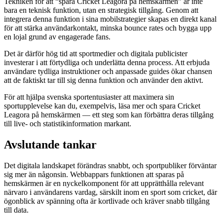
Tekniken för att “spara Cricket Leagora på hemskärmen” är inte
bara en teknisk funktion, utan en strategisk tillgång. Genom att
integrera denna funktion i sina mobilstrategier skapas en direkt kanal
för att stärka användarkontakt, minska bounce rates och bygga upp
en lojal grund av engagerade fans.
Det är därför hög tid att sportmedier och digitala publicister
investerar i att förtydliga och underlätta denna process. Att erbjuda
användare tydliga instruktioner och anpassade guides ökar chansen
att de faktiskt tar till sig denna funktion och använder den aktivt.
För att hjälpa svenska sportentusiaster att maximera sin
sportupplevelse kan du, exempelvis, läsa mer och spara Cricket
Leagora på hemskärmen — ett steg som kan förbättra deras tillgång
till live- och statistikinformation markant.
Avslutande tankar
Det digitala landskapet förändras snabbt, och sportpubliker förväntar
sig mer än någonsin. Webbappars funktionen att sparas på
hemskärmen är en nyckelkomponent för att upprätthålla relevant
närvaro i användarens vardag, särskilt inom en sport som cricket, där
ögonblick av spänning ofta är kortlivade och kräver snabb tillgång
till data.