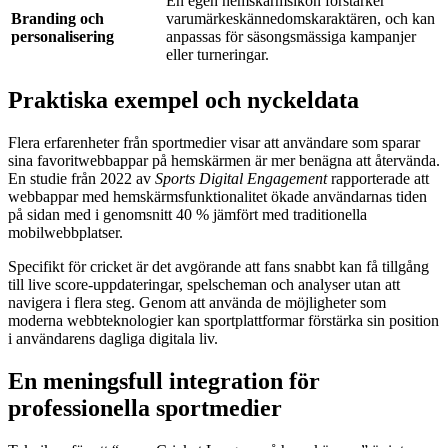
En egen hemskärmsikon förstärker
Branding och
varumärkeskännedomskaraktären, och kan
personalisering
anpassas för säsongsmässiga kampanjer
eller turneringar.
Praktiska exempel och nyckeldata
Flera erfarenheter från sportmedier visar att användare som sparar
sina favoritwebbappar på hemskärmen är mer benägna att återvända.
En studie från 2022 av
Sports Digital Engagement
rapporterade att
webbappar med hemskärmsfunktionalitet ökade användarnas tiden
på sidan med i genomsnitt 40 % jämfört med traditionella
mobilwebbplatser.
Specifikt för cricket är det avgörande att fans snabbt kan få tillgång
till live score-uppdateringar, spelscheman och analyser utan att
navigera i flera steg. Genom att använda de möjligheter som
moderna webbteknologier kan sportplattformar förstärka sin position
i användarens dagliga digitala liv.
En meningsfull integration för
professionella sportmedier