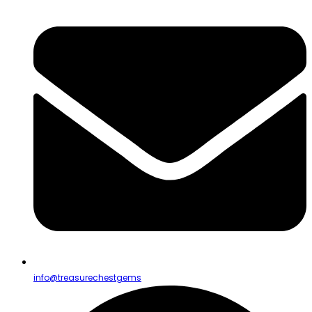
info@treasurechestgems