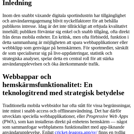
Inledning
Inom den snabbt växande digitala sportindustrin har tillgänglighet
och användarengagemang blivit nyckelfaktorer för att behålla
publikens intresse. Idag är det inte tillräckligt att erbjuda kvalitativt
innehåll; publiken förväntar sig enkel och snabb tillgång, ofta direkt
från deras mobila enheter. En kritisk, men ofta förbisedd, funktion i
detta sammanhang är möjligheten att spara webbapplikationer eller
webbklipp som genvägar på hemskärmen. För sportmedier, särskilt
de som specialiserar sig på live-uppdateringar, statistik och
strategiska analyser, spelar detta en central roll för att stärka
användarupplevelsen och öka återkommande trafik.
Webbappar och
hemskärmsfunktionalitet: En
teknologitrend med strategisk betydelse
Traditionella mobila webbsidor har ofta stått för vissa begränsningar,
inte minst i snabb access och offlineanvändning. Det har därför
utvecklats speciella webbapplikationer, eller
Progressive Web Apps
(PWA), som kan installeras direkt på enhetens hemskärm — något
som sammanfogar webbplatsens funktionalitet med app-liknande
användarupplevelse. Enligt
cricket-leagora.app/sv/
finns en tydlig