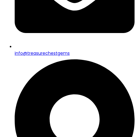
info@treasurechestgems