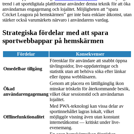
trend i att sportdigitala plattformar använder denna teknik för att öka
användarnas engagemang och lojalitet. Möjligheten att “spara
Cricket Leagora på hemskärmen” ger inte bara enklare åtkomst, utan
stärker också varumärkets närvaro i användarens vardag.
Strategiska fördelar med att spara
sportwebbappar på hemskärmen
Fördelar
Konsekvenser
Förenklar för användare att snabbt öppna
tävlingssidor, live-uppdateringar och
Omedelbar tillgång
statistik utan att behöva söka efter länkar
eller öppna webbläsaren.
Genom att placera en lättillgänglig ikon
Ökad
minskar tröskeln för återkommande besök,
användarengagemang
vilket ökar sessionstid och användarnas
lojalitet.
Med PWA-teknologi kan vissa delar av
sportinnehållet lagras lokalt, vilket
Offlinefunktionalitet
möjliggör visning även utan konstant
internetåtkomst — kritiskt under live-
evenemang.