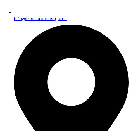
info@treasurechestgems