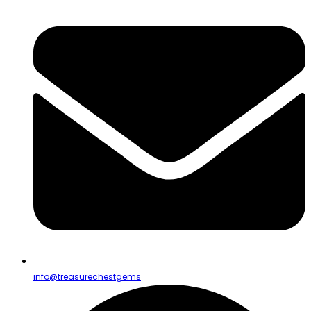
info@treasurechestgems