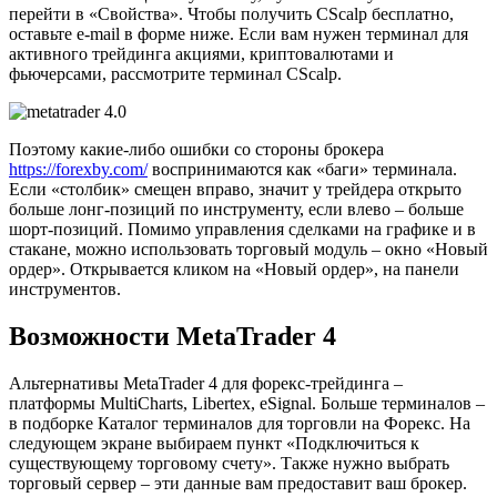
перейти в «Свойства». Чтобы получить CScalp бесплатно,
оставьте e-mail в форме ниже. Если вам нужен терминал для
активного трейдинга акциями, криптовалютами и
фьючерсами, рассмотрите терминал CScalp.
Поэтому какие-либо ошибки со стороны брокера
https://forexby.com/
воспринимаются как «баги» терминала.
Если «столбик» смещен вправо, значит у трейдера открыто
больше лонг-позиций по инструменту, если влево – больше
шорт-позиций. Помимо управления сделками на графике и в
стакане, можно использовать торговый модуль – окно «Новый
ордер». Открывается кликом на «Новый ордер», на панели
инструментов.
Возможности MetaTrader 4
Альтернативы MetaTrader 4 для форекс-трейдинга –
платформы MultiCharts, Libertex, eSignal. Больше терминалов –
в подборке Каталог терминалов для торговли на Форекс. На
следующем экране выбираем пункт «Подключиться к
существующему торговому счету». Также нужно выбрать
торговый сервер – эти данные вам предоставит ваш брокер.