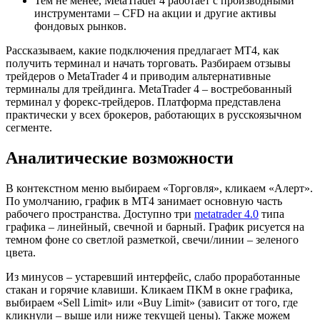
Тем не менее, MetaTrader 4 работает с производными
инструментами – CFD на акции и другие активы
фондовых рынков.
Рассказываем, какие подключения предлагает MT4, как
получить терминал и начать торговать. Разбираем отзывы
трейдеров о MetaTrader 4 и приводим альтернативные
терминалы для трейдинга. MetaTrader 4 – востребованный
терминал у форекс-трейдеров. Платформа представлена
практически у всех брокеров, работающих в русскоязычном
сегменте.
Аналитические возможности
В контекстном меню выбираем «Торговля», кликаем «Алерт».
По умолчанию, график в MT4 занимает основную часть
рабочего пространства. Доступно три
metatrader 4.0
типа
графика – линейный, свечной и барный. График рисуется на
темном фоне со светлой разметкой, свечи/линии – зеленого
цвета.
Из минусов – устаревший интерфейс, слабо проработанные
стакан и горячие клавиши. Кликаем ПКМ в окне графика,
выбираем «Sell Limit» или «Buy Limit» (зависит от того, где
кликнули – выше или ниже текущей цены). Также можем