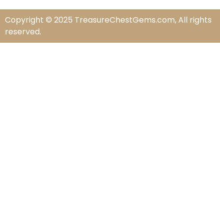
Copyright © 2025 TreasureChestGems.com, All rights
reserved.