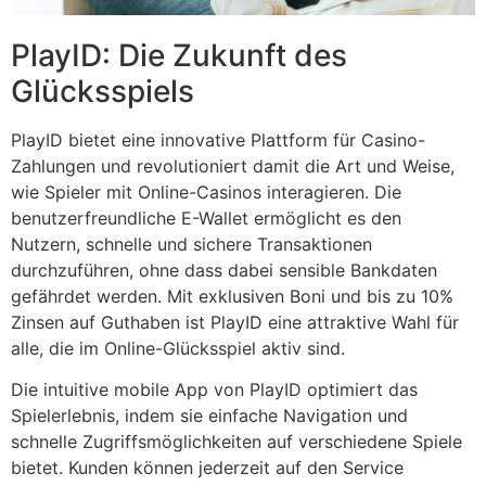
PlayID: Die Zukunft des
Glücksspiels
PlayID bietet eine innovative Plattform für Casino-
Zahlungen und revolutioniert damit die Art und Weise,
wie Spieler mit Online-Casinos interagieren. Die
benutzerfreundliche E-Wallet ermöglicht es den
Nutzern, schnelle und sichere Transaktionen
durchzuführen, ohne dass dabei sensible Bankdaten
gefährdet werden. Mit exklusiven Boni und bis zu 10%
Zinsen auf Guthaben ist PlayID eine attraktive Wahl für
alle, die im Online-Glücksspiel aktiv sind.
Die intuitive mobile App von PlayID optimiert das
Spielerlebnis, indem sie einfache Navigation und
schnelle Zugriffsmöglichkeiten auf verschiedene Spiele
bietet. Kunden können jederzeit auf den Service