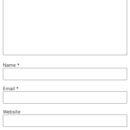
Name
*
Email
*
Website