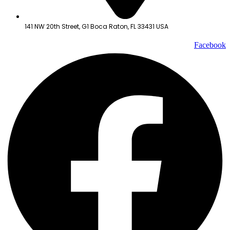
141 NW 20th Street, G1 Boca Raton, FL 33431 USA
Facebook