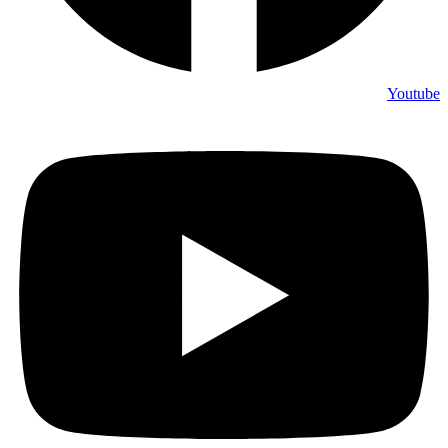
Youtube