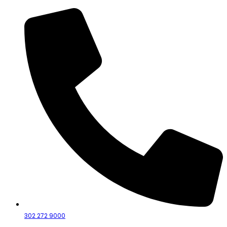
302 272 9000