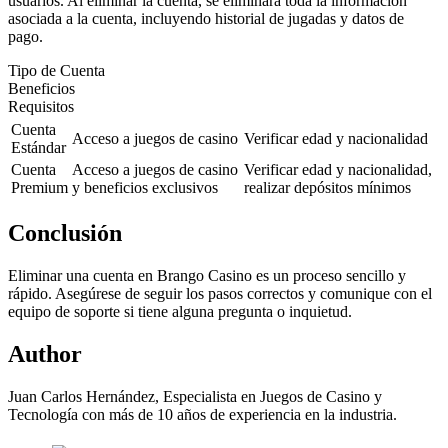
usuarios. Al eliminar la cuenta, se eliminará toda la información
asociada a la cuenta, incluyendo historial de jugadas y datos de
pago.
Tipo de Cuenta
Beneficios
Requisitos
Cuenta
Acceso a juegos de casino
Verificar edad y nacionalidad
Estándar
Cuenta
Acceso a juegos de casino
Verificar edad y nacionalidad,
Premium
y beneficios exclusivos
realizar depósitos mínimos
Conclusión
Eliminar una cuenta en Brango Casino es un proceso sencillo y
rápido. Asegúrese de seguir los pasos correctos y comunique con el
equipo de soporte si tiene alguna pregunta o inquietud.
Author
Juan Carlos Hernández, Especialista en Juegos de Casino y
Tecnología con más de 10 años de experiencia en la industria.