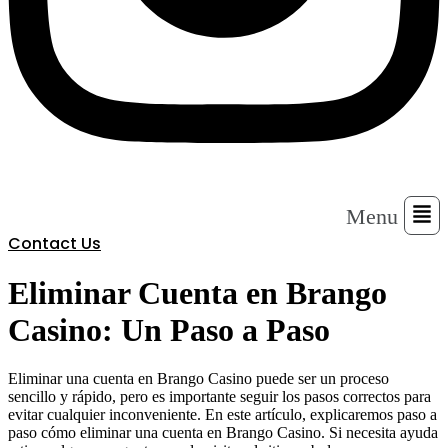
Menu
Contact Us
Eliminar Cuenta en Brango
Casino: Un Paso a Paso
Eliminar una cuenta en Brango Casino puede ser un proceso
sencillo y rápido, pero es importante seguir los pasos correctos para
evitar cualquier inconveniente. En este artículo, explicaremos paso a
paso cómo eliminar una cuenta en Brango Casino. Si necesita ayuda