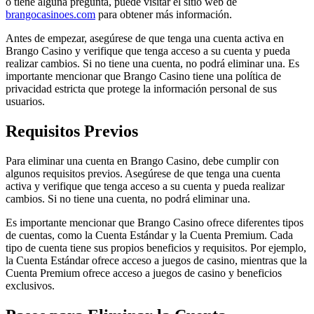
o tiene alguna pregunta, puede visitar el sitio web de
brangocasinoes.com
para obtener más información.
Antes de empezar, asegúrese de que tenga una cuenta activa en
Brango Casino y verifique que tenga acceso a su cuenta y pueda
realizar cambios. Si no tiene una cuenta, no podrá eliminar una. Es
importante mencionar que Brango Casino tiene una política de
privacidad estricta que protege la información personal de sus
usuarios.
Requisitos Previos
Para eliminar una cuenta en Brango Casino, debe cumplir con
algunos requisitos previos. Asegúrese de que tenga una cuenta
activa y verifique que tenga acceso a su cuenta y pueda realizar
cambios. Si no tiene una cuenta, no podrá eliminar una.
Es importante mencionar que Brango Casino ofrece diferentes tipos
de cuentas, como la Cuenta Estándar y la Cuenta Premium. Cada
tipo de cuenta tiene sus propios beneficios y requisitos. Por ejemplo,
la Cuenta Estándar ofrece acceso a juegos de casino, mientras que la
Cuenta Premium ofrece acceso a juegos de casino y beneficios
exclusivos.