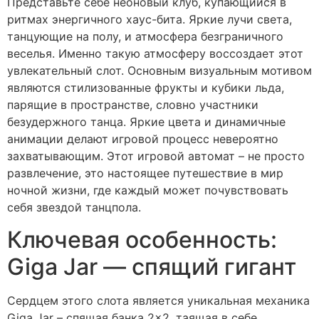
Представьте себе неоновый клуб, купающийся в
ритмах энергичного хаус-бита. Яркие лучи света,
танцующие на полу, и атмосфера безграничного
веселья. Именно такую атмосферу воссоздает этот
увлекательный слот. Основным визуальным мотивом
являются стилизованные фрукты и кубики льда,
парящие в пространстве, словно участники
безудержного танца. Яркие цвета и динамичные
анимации делают игровой процесс невероятно
захватывающим. Этот игровой автомат – не просто
развлечение, это настоящее путешествие в мир
ночной жизни, где каждый может почувствовать
себя звездой танцпола.
Ключевая особенность:
Giga Jar — спящий гигант
Сердцем этого слота является уникальная механика
Giga Jar – спящая банка 2×2, таящая в себе