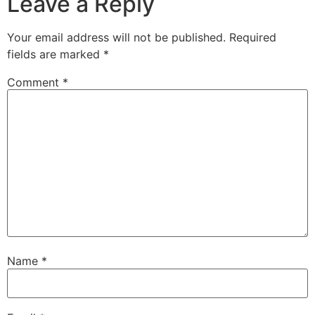
Leave a Reply
Your email address will not be published.
Required
fields are marked
*
Comment
*
Name
*