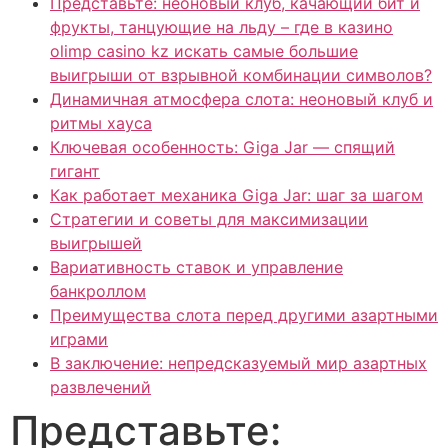
Представьте: неоновый клуб, качающий бит и
фрукты, танцующие на льду – где в казино
olimp casino kz искать самые большие
выигрыши от взрывной комбинации символов?
Динамичная атмосфера слота: неоновый клуб и
ритмы хауса
Ключевая особенность: Giga Jar — спящий
гигант
Как работает механика Giga Jar: шаг за шагом
Стратегии и советы для максимизации
выигрышей
Вариативность ставок и управление
банкроллом
Преимущества слота перед другими азартными
играми
В заключение: непредсказуемый мир азартных
развлечений
Представьте: