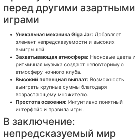
перед другими азартными
играми
Уникальная механика Giga Jar:
Добавляет
элемент непредсказуемости и высоких
выигрышей.
Захватывающая атмосфера:
Неоновые цвета и
ритмичная музыка создают неповторимую
атмосферу ночного клуба.
Высокий потенциал выплат:
Возможность
выиграть крупные суммы благодаря
возрастающему множителю.
Простота освоения:
Интуитивно понятный
интерфейс и правила игры.
В заключение:
непредсказуемый мир