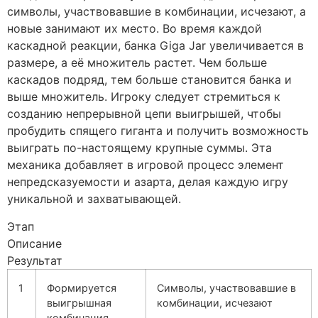
символы, участвовавшие в комбинации, исчезают, а
новые занимают их место. Во время каждой
каскадной реакции, банка Giga Jar увеличивается в
размере, а её множитель растет. Чем больше
каскадов подряд, тем больше становится банка и
выше множитель. Игроку следует стремиться к
созданию непрерывной цепи выигрышей, чтобы
пробудить спящего гиганта и получить возможность
выиграть по-настоящему крупные суммы. Эта
механика добавляет в игровой процесс элемент
непредсказуемости и азарта, делая каждую игру
уникальной и захватывающей.
Этап
Описание
Результат
1
Формируется
Символы, участвовавшие в
выигрышная
комбинации, исчезают
комбинация